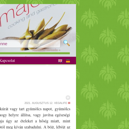
részletes keresés »
apcsolat
2021. AUGUSZTUS 12.
VEGALIFE
kúrát vagy tart gyümölcs napot, gyümölcs
ogy helyre állítsa, vagy javítsa egészségi
nja úgy az ételeket a hőség miatt, mint
tól meg kíván szabadulni. A böjt, léböjt az