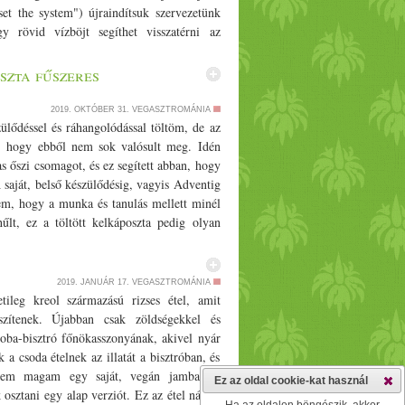
et the system") újraindítsuk szervezetünk
y rövid vízböjt segíthet visszatérni az
oz. Javítja az emésztés, akár depresszióból
ítást is végez (migrénesek, fejfájós tipusú
szta fűszeres
öt, léböjtöt tartani? Például, ha állandóan
odat helyesen végzed (teljes értekű növényi
2019. OKTÓBER 31.
VEGASZTROMÁNIA
t ételt fogyaszotottál. Egy ilyen böjtös
ülődéssel és ráhangolódással töltöm, de az
ívánt eredményt segíthet elérni a következő
l, hogy ebből nem sok valósult meg. Idén
a kellemetlen szagát nem fogjuk érezni.
s őszi csomagot, és ez segített abban, hogy
esetisztító napokon. A recept Hozzávalók:
 saját, belső készülődésig, vagyis Adventig
cayenne
rt langyos víz - turmixgép -
por
m, hogy a munka és tanulás mellett minél
laprítjuk, a turmixgép poharába tesszük. A
űlt, ez a töltött kelkáposzta pedig olyan
rítva süteményekhez felhasználhatjuk). A
m, nem lesz gond a hangolódással. Töltött
ízzel (ellepje) összeturmixoljuk. Szitán
cshez) 10 kelkáposzta levél megmosva 2 ek
rral (csípős chilipaprika por) meghintjük.
zár angol zeller apróra vágva 1 sárgarépa
2019. JANUÁR 17.
VEGASZTROMÁNIA
lve (vagy kése aprítóban felaprítva) 150 g
tileg kreol származású rizses étel, amit
aprika 100 ml rozé bor 150 g főtt rizs 50 g
szítenek. Újabban csak zöldségekkel és
 1 csokor petrezselyem felaprítva 1 narancs
oba-bisztró főnökasszonyának, akivel nyár
ítve 100 g paradicsom passata 4-5 szem
 csoda ételnek az illatát a bisztróban, és
nne
-bors 1/­­2 tk fahéj, vagy 1 fahéj rúd 1/­­2
ettem magam egy saját, vegán jambalaya
Ez az oldal cookie-kat használ
ó frissen őrölt bors Hevítsük fel az olajat
 osztani egy alap verziót. Ez az étel nálam