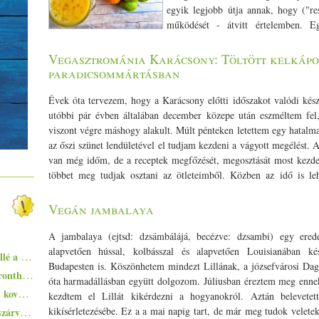
egyik legjobb útja annak, hogy ("res
működését - átvitt értelemben. Eg
egészségesebb ételválasztékhoz, teljes értékű növényi táplálkozásh
kivezető útat is segít megtalálni. Akár rövid távon fájdalomcsillap
Vegasztrománia Karácsony: Töltött kelkápo
emberek számoltak már be ilyenről). Mikor ajánlott rövid távú böjt
paradicsommártásban
éhes vagy, ha folyamatosan kevés az energiád, pedig a táplálkozás
táplálkozás). Amikor húzamosabb ideig túl sok előre elkészítet
Évek óta tervezem, hogy a Karácsony előtti időszakot valódi kész
időszakra való ráhangolódást támogathatja, léböjt során pedig a k
utóbbi pár évben általában december közepe után eszméltem fe
citromos-fokhagymás turmix. A citrom segítségével a fokhagym
viszont végre máshogy alakult. Múlt pénteken letettem egy hatalma
Éhgyomorra ajánlott fogyasztani. Léböjt táborban mi is ittuk a v
az őszi szünet lendületével el tudjam kezdeni a vágyott megélést. A
- 1/­­2 fej (bió) fokhagyma - 2 db egész (bió) citrom - szű
van még időm, de a receptek megfőzését, megosztását most kezde
(opcionális) Elkészítés: A fokhagymagerezdeket megtisztítjuk, fe
többet meg tudjak osztani az ötleteimből. Közben az idő is leh
citromot megpucoljuk (bió citrom héját lereszelhetjük, megszá
karácsonyillatot terített szét a lakásban, hogy ezek után reméle
turmixgép poharába aprítjuk a citromot majd némi tisztított v
kelkáposzta fűszeres paradicsommártásban Hozzávalók: (10 teker
Vegán jambalaya
cayenne
(fémmentes) átszűrjük. Poharakba töltjük és csipetnyi
po
növényi olaj 1 hagyma felkockázva 3 fokhagyma apróra vágva 2 s
Kortyolgatva fogyasztjuk.
lereszelve (vagy késes aprítóban felaprítva) 1 fehérrépa leresze
A jambalaya (ejtsd: dzsámbálájá, becézve: dzsambi) egy erede
gomba kis kockákra vágva 1/­­2 birsalma lereszelve 1 tk füstölt p
alapvetően hússal, kolbásszal és alapvetően Louisianában ké
Ezekkel a főételekkel nem nyúlhatsz mellé a hőségben - 5+1 kánikularecept
gesztenye kis kockákra vágva 50 g aszalt szilva 50 g dió ledarálva
Budapesten is. Köszönhetem mindezt Lillának, a józsefvárosi Dag
Egyszerűen elkészíthető ételek - 10+1 elronthatatlan recept kezdő konyhatündéreknek
héja lereszelve 2 x 400 g hámozott paradicsom konzerv pürés
óta harmadállásban együtt dolgozom. Júliusban éreztem meg ennek a
Zsurek - a lengyelek savanykás ízvilágú, kovászos levese
Caye
szecsuáni bors 1/­­2 tk creol fűszerkeverék, vagy ugyanennyi
kezdtem el Lillát kikérdezni a hogyanokról. Aztán belevet
tk reszelt szerecsendió 2 cm-es gyömbér lereszelve 3-4 szegfűszeg s
Pisto, azaz a spanyolok lecsója - egy huszárvágással tesszük laktatóbbá
kikísérletezésébe. Ez a a mai napig tart, de már meg tudok veletek