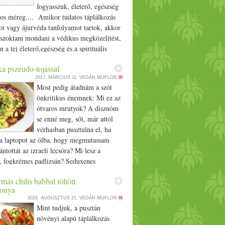
 áztatva, majd megfőzve - 1 csésze
rizs - 1 konzerv kockázott paradicsom
iss paradicsom kockázva) - 1 csésze
lé - 2 marék spenót - himalja só, bors
z Elkészítése: - A rizst 2 csésze vízzel és
egy 30 perc alatt főzd puhára. - Egy
n melegítsd fel a kókuszolajat, majd add
a pszeudo-tojással
apró kockára vágott hagymát, fokhagymát
2017. MÁRCIUS 11.
VEGÁN MUFLON
orniai paprikát. Kb. 5 perc alatt süsd
Most pedig átadnám a szót
esítsd sóval, borssal. - Keverd hozzá a
önkritikus énemnek: Mi ez az
, a kukoricát, a paradicsomokat, a főtt
ótvaros mrutyok? A disznóm
 főtt rizst. Szórd bele a spenótot is. - 5-10
se enné meg, sőt, már attól
főzd össze az ízeket. Extra: igazi téli ételt
vérhasban pusztulna el, ha
tunk belőle, ha tepsibe teszed, sajtot szórsz
a laptopot az ólba, hogy megmutassam
zesütöd. Kínálj hozzá házi tortilla chipset.
ántottát az izraeli lecsóra? Mi lesz a
, fogkrémes padlizsán? Seduxenes
zelék? Sürgősen húzzál vissza
ás chilis babbal töltött
nyt csutakolni, te málészájú szalmonella-
gonya
r! Ám meg kell védenem magam magamtól!
2016. AUGUSZTUS 21.
VEGÁN MUFLON
 mert a veganizálásnál kevés nemesebb
Mint tudjuk, a pusztán
 létezik, ez pedig bocsánatos bűnné teszi a
növényi alapú táplálkozás
iai szentségtörést. Másrészt, mert