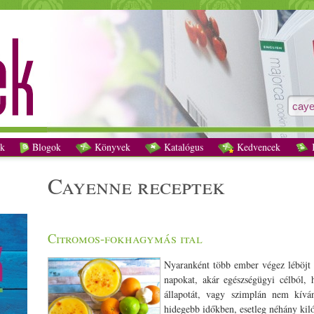
cayenne receptek - Vegetáriánus receptek
k
Blogok
Könyvek
Katalógus
Kedvencek
K
cayenne receptek
Citromos-fokhagymás ital
Nyaranként több ember végez léböjt 
napokat, akár egészségügyi célból, h
állapotát, vagy szimplán nem kívá
hidegebb időkben, esetleg néhány kiló