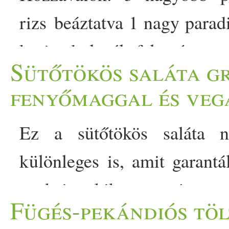
rizs beáztatva 1 nagy parad
korianderlevél felaprítva 
Sütőtökös saláta g
(elhagyható vagy mángold
fenyőmaggal és veg
paradicsom fél kápia paprik
Ez a sütőtökös saláta n
gránátalma
2 evőkanál
sz
különleges is, amit garant
fűszerkeverék 1 kk sumac
azok is, akik nem rajongan
pirospaprika fél kk kurku
Fügés-pekándiós tö
hideg időben csak meleg 
forró víz 2 evőkanál sűrítet