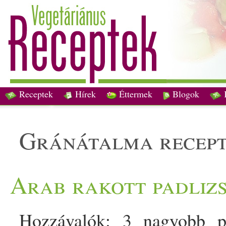
Receptek
Hírek
Éttermek
Blogok
gránátalma recep
Arab rakott padliz
Hozzávalók: 3 nagyobb p