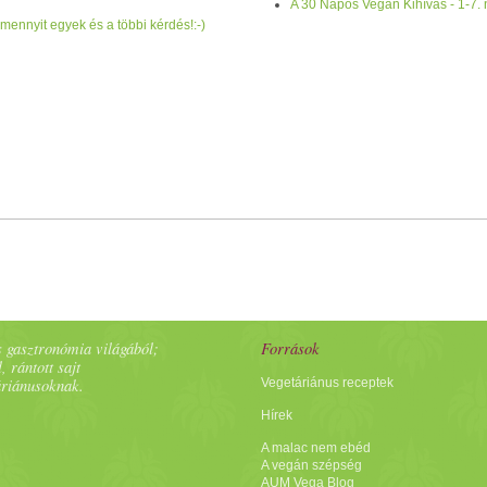
A 30 Napos Vegán Kihívás - 1-7.
entes
ásvány
víz +
zöld
,
gyümölcs
, gyógyteák igény szerint
nnyit egyek és a többi kérdés!:-)
 gasztronómia világából;
Források
, rántott sajt
áriánusoknak.
Vegetáriánus receptek
Hírek
A malac nem ebéd
A vegán szépség
AUM Vega Blog