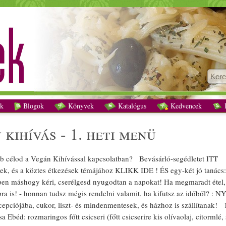
A 30 Napos Vegán Kihívás - 1. heti menü recept vegetáriánus
k
Blogok
Könyvek
Katalógus
Kedvencek
K
n
kihívás - 1. heti
menü
bb célod a
Vegán
Kihívással kapcsolatban? Bevásárló-segédletet ITT
k, és a köztes étkezések témájához KLIKK IDE ! ÉS egy-két jó tanács:)
pen máshogy kéri, cserélgesd nyugodtan a napokat! Ha megmaradt
étel
,
a is! - honnan tudsz mégis rendelni valamit, ha kifutsz az időből? :
NY
cepciójába,
cukor
,
liszt
- és minden
mentes
ek, és házhoz is szállítana
sa
Ebéd
:
rozmaring
os
főtt
csicseri (
főtt
csicserire kis
olívaolaj
, citormlé,