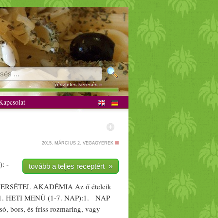
részletes keresés »
apcsolat
2015. MÁRCIUS 2.
VEGAGYEREK
: -
tovább a teljes receptért »
ERS
ÉTEL AKADÉMIA Az ő
étel
eik
k! 1. HETI MENÜ (1-7. NAP):1. NAP
 só,
bors
, és
friss
rozmaring
, vagy