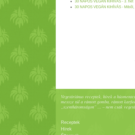
30 NAPOS VEGÁN KIHÍVÁS - 3. hét
nyírfacukor
helyett!)
Ital
: 2 l szénsav
m
30 NAPOS VEGÁN KIHÍVÁS - Miből, me
Vegetáriánus receptek, hírek a húsmentes
messze túl a rántott gomba, rántott karfiol
„szentháromságon” ... – nem csak veget
Receptek
Hírek