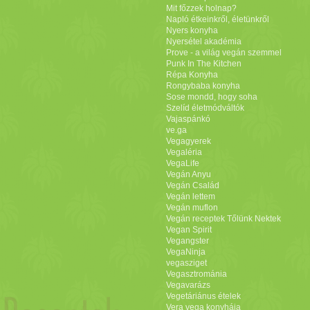
Mit főzzek holnap?
Napló étkeinkről, életünkről
Nyers konyha
Nyersétel akadémia
Prove - a világ vegán szemmel
Punk In The Kitchen
Répa Konyha
Rongybaba konyha
Sose mondd, hogy soha
Szelíd életmódváltók
Vajaspánkó
ve.ga
Vegagyerek
Vegaléria
VegaLife
Vegán Anyu
Vegán Család
Vegán lettem
Vegán muflon
Vegán receptek Tőlünk Nektek
Vegan Spirit
Vegangster
VegaNinja
vegasziget
Vegasztrománia
Vegavarázs
Vegetáriánus ételek
Vera vega konyhája