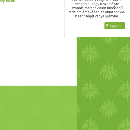
Ha az oldalon böngészik, akkor
 nap menü
elfogadja, hogy a személyre
szabott, maradéktalan minőségű
tartalom érdekében az oldal cookie-
k segítségét vegye igénybe.
Elfogadom