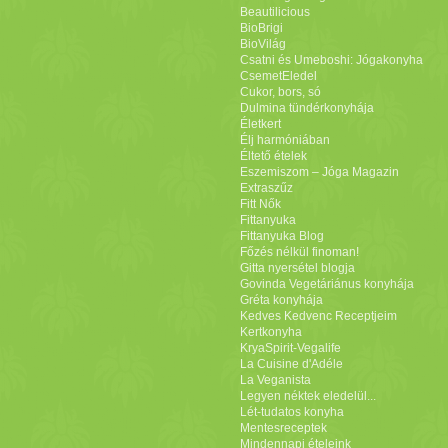
Beautilicious
BioBrigi
BioVilág
Csatni és Umeboshi: Jógakonyha
CsemetEledel
Cukor, bors, só
Dulmina tündérkonyhája
Életkert
Élj harmóniában
Éltető ételek
Eszemiszom – Jóga Magazin
Extraszűz
Fitt Nők
Fittanyuka
Fittanyuka Blog
Főzés nélkül finoman!
Gitta nyersétel blogja
Govinda Vegetáriánus konyhája
Gréta konyhája
Kedves Kedvenc Receptjeim
Kertkonyha
KryaSpirit-Vegalife
La Cuisine d'Adéle
La Veganista
Legyen néktek eledelül...
Lét-tudatos konyha
Mentesreceptek
Mindennapi ételeink