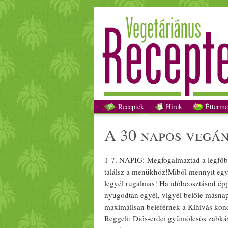
Receptek
Hírek
Étterme
a 30 napos
vegá
1-7. NAPIG: Megfog
alma
ztad a legfő
találsz a
menü
khöz!Miből mennyit egye
legyél rug
alma
s! Ha időbeosztásod ép
nyugodtan egyél, vigyél belőle másnapr
maximálisan beleférnek a Kihívás kon
Reggeli
:
Dió
s-
erdei
gyümölcs
ös
zabká