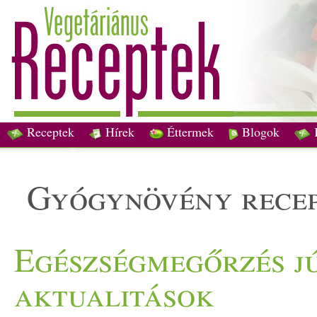
Receptek
Hírek
Éttermek
Blogok
gyógynövény rece
Egészségmegőrzés jú
aktualitások