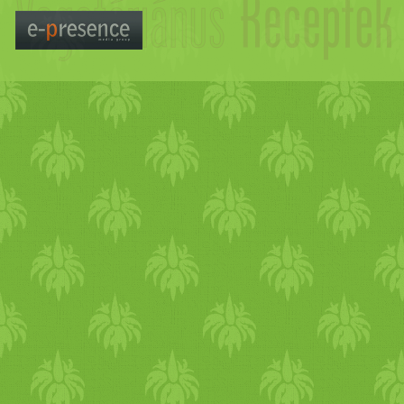
első része, hogy hagyj fel 
felhalmozásával. Erről írtam
* A tisztítás fontos része, ho
méregtelenítő teákat kortyol
felpörgeti az emésztést, és s
méreganyagokat a szervezete
megtalálod és készíthetsz g
kömény
,
koriander
,
édeskö