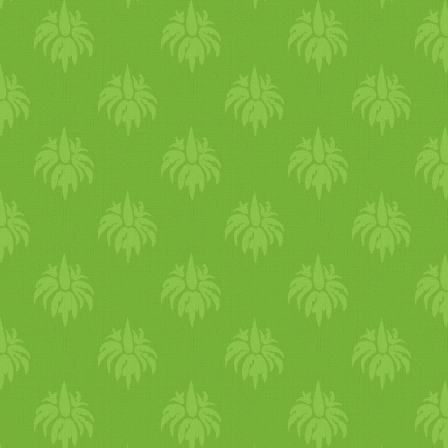
felerősödjön az emésztésed e
elégetni a méreganyagokat 
hatsának köszönhetően amíg
felhalmozódott salakanyago
cso
dál
atos táplálásban részes
kitcharit minden nap
friss
en
receptet a blogon megtalálo
is, ez segít a mérgek kioldá
friss
koriander
rel is. Kerüld