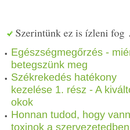
ízületi és izomfájd
alma
k, to
lustaság, motiválatlanság, ko
Szerintünk ez is ízleni fog
szorongás, a testváladékok ro
Egészségmegőrzés - mié
izzadság, akár elszíneződött
betegszünk meg
Székrekedés hatékony
semmi nem igazán jó ízű, ne
kezelése 1. rész - A kivált
étkezéseket, illetve amikor 
okok
mindenféle dolgokat. Akármil
Honnan tudod, hogy van
egészség
edre, jógázol, néha
toxinok a szervezetedben