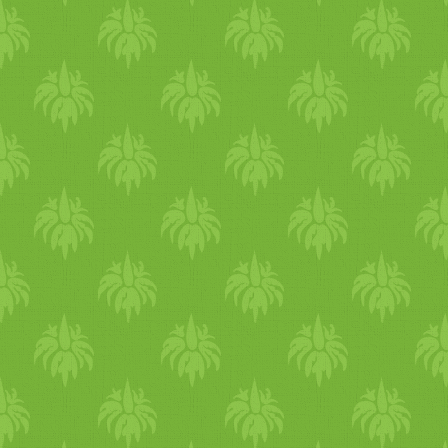
az étkezések között. Ha ninc
nem tudja a szervezeted feld
*
Olajos
önmasszázs* Ez egy 
reggel csinálom:) Nem csak t
az elméd, fiatalító hatású, k
folyamatban is jelentős szer
szövetekben lerakódott mérg
zuhanyozás előtt
meleg
íts fe