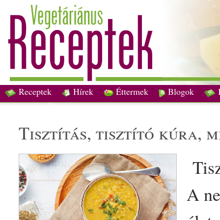
Receptek
Hírek
Éttermek
Blogok
tisztítás, tisztító
kúra
, 
Tisz
A ne