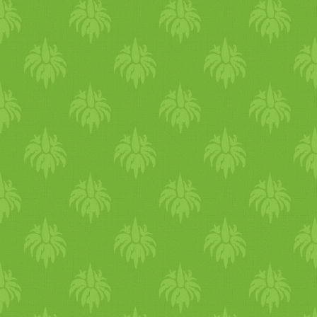
székletürítést és megfiatalítj
meleg
víz
zel vegyél be 2-4 ti
triphala port. * Tisztítás ala
ébredés - Nyelvtisztítás,
olaj
egész nap folyamatosan -
Ol
Jóga
gyakorlás - Kitchari kés
óra között) -
Ebéd
(12-13 ór
között) - Este Triphala bev
ét