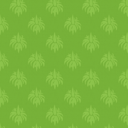
tisztítás alatt lehet lesznek
érzelmileg, akár testileg, d
figyeld meg és engedd el, d
tisztítás alatt próbálj többet
pozitív dolgokkal foglalkoz
találkákat, a pörgést, a képe
segít abban, hogy a szervezet
tudja fordítani. *Tisztítás 