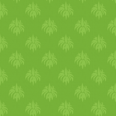
A tisztítás másik pillére eg
étel
en alapul. A tisztító
kúra
vacsorára is Kitchari-t fog
mund dhalból készült, könny
tápláló
és tisztító tulajdons
Ez az egyik legkönnyebben
köszönhetően lehetővé teszi
pihenjen és vissza tudjon á