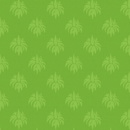
kis edénybe és azzal masszír
is készíteni ájruvéda masszá
szezám
olajat megérlelem (1
.A masszázshoz is teszek ki 
Gyógynövény
es rásegítés. 
része a Triphala készítmén
mellékhatások nélkül távolít
Ez a csodás
gyógynövény
ké