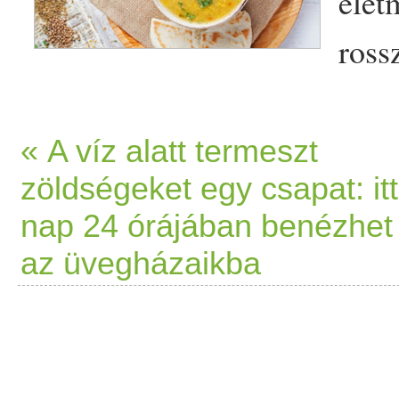
élet
ross
gondolkodás mind salakanya
szervezetedben. Ezt a salak
« A víz alatt termeszt
zöldségeket egy csapat: itt
hívják. Az ama felhalmozód
nap 24 órájában benézhet
lepedék a nyelven, rossz emé
az üvegházaikba
böfögés,
gyomor
égés, szék
váltakozása, kellemetlen bé
elnehezültség érzés, nyálká