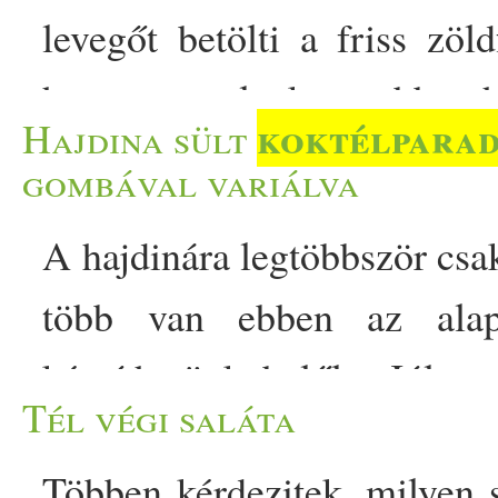
levegőt betölti a friss zöld
hogy a legkevesebb ho
koktélparad
Hajdina sült
varázsoljunk az asztalra. Ké
gombával variálva
paradicsomot, amit csak 
A hajdinára legtöbbször csa
bazsalikommal ízesítünk. A
több van ebben az alapa
paradicsomok piros felületé
készíthetünk belőle. Jól me
bujkál az ígéret: egy falat,
Tél végi saláta
laktató, ízletes önálló fog
paradicsom természetes é
Többen kérdezitek, milyen 