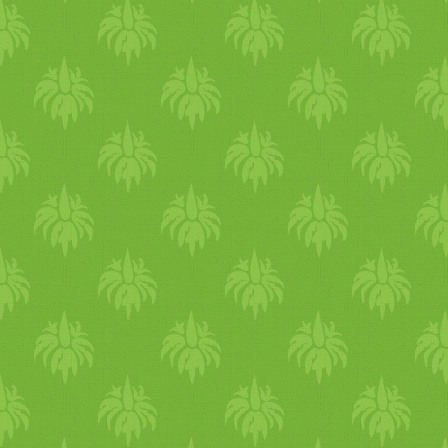
hozzáadjuk a salátához. A
mogyoróról dióról leöntjük a
vizet és az aprítóba helyezzü
őket. Hozzáadjuk a
kókusztejet, a citomlevet,
mézet, kevés sót(chilit, nem
gyerekes verziónál). 1 perc
alatt összeturmixoljuk , hogy
egy apró mogyoródarabos