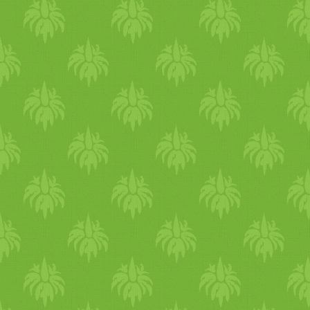
mártogatós szósz állagú dip-
et kapjunk. Ezt a szószt
ráöntjük a salátakeverékre, é
jó alaposan összekeverjük,
hogy a szósz mindenhová
jusson. Közben a langyosra
hűlt, és a lencse
keményítőtartalmának