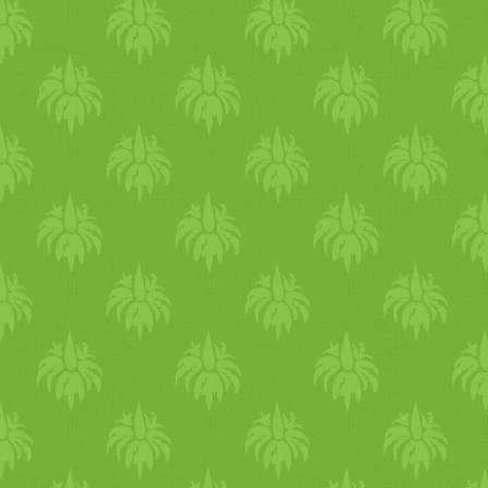
köszönhetően összeállt
masszából pogácsákat
formálunk és teljes kiőrlésű
zsemle, vagy magvaspirítós
közé helyezzük, salátával
tálaljuk. Jó étvágyat! :) tipp :
ha gyermekünk allergiás a
mogyorófélékre, akkor az