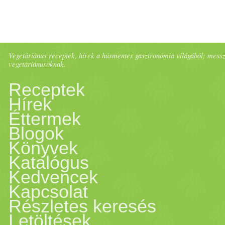
Vegetáriánus receptek, hírek a húsmentes gasztronómia világából; messze 
vegetáriánusoknak.
Receptek
Hírek
Éttermek
Blogok
Könyvek
Katalógus
Kedvencek
Kapcsolat
Részletes keresés
Letöltések