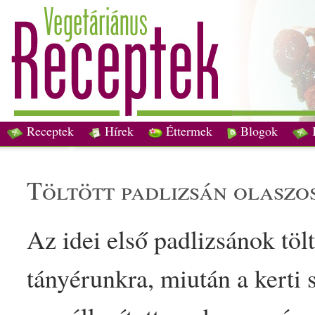
Receptek
Hírek
Éttermek
Blogok
töltött
padlizsán
olasz
o
Az idei első
padlizsán
ok töl
tányérunkra, miután a
kerti
s