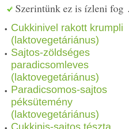
Szerintünk ez is ízleni fog
Cukkinivel rakott krumpli
(laktovegetáriánus)
Sajtos-zöldséges
paradicsomleves
(laktovegetáriánus)
Paradicsomos-sajtos
péksütemény
(laktovegetáriánus)
Cukkinis-sajtos tészta