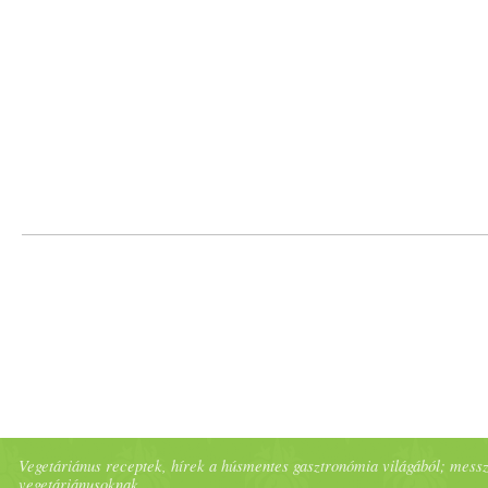
Vegetáriánus receptek, hírek a húsmentes gasztronómia világából; messze 
vegetáriánusoknak.