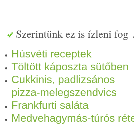
összekeverjük. A
töltelék
et 
tesszük, és elő
meleg
ített sü
Szerintünk ez is ízleni fog
Húsvéti receptek
Töltött káposzta sütőben
Cukkinis, padlizsános
pizza-melegszendvics
Frankfurti saláta
Medvehagymás-túrós rét