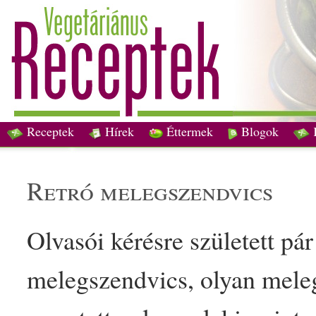
Receptek
Hírek
Éttermek
Blogok
retró meleg
szendvics
Olvasói kérésre született pár
meleg
szendvics
, olyan mele