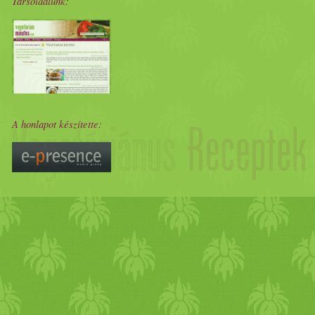
Társoldalunk:
A honlapot készítette: