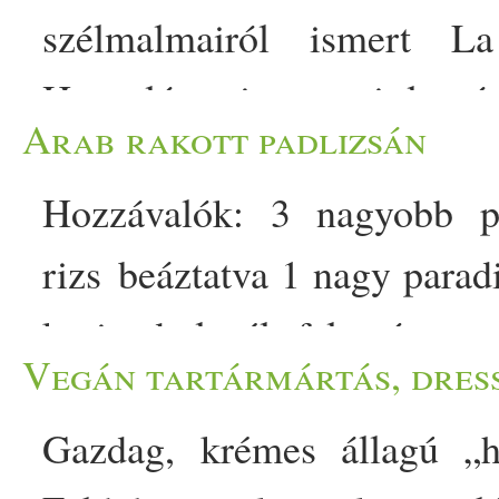
szélmalmairól ismert L
Hasonló, mint a mi lecsó
Arab rakott padlizsán
édesebb, mivel hosszan és la
Hozzávalók: 3 nagyobb p
vidéki családok nyári éte
rizs beáztatva 1 nagy parad
bőségesen termő paradicsom
korianderlevél felaprítva 
használta fel. Kiválóan
Vegán tartármártás, dres
(elhagyható vagy mángold
takarékos és fenntartható sze
Gazdag, krémes állagú „h
paradicsom fél kápia papri
alapanyagok tiszteletére ép