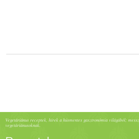
Vegetáriánus receptek, hírek a húsmentes gasztronómia világából; messze 
vegetáriánusoknak.