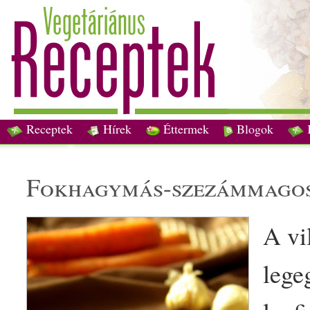
Receptek
Hírek
Éttermek
Blogok
fokhagymás-
szezámmag
o
A vi
lege