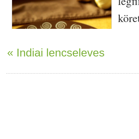
legf
köre
Hozz
köz
« Indiai lencseleves
15 
szű
gran
Elkészítés: Az
olaj
at kikeve
granulátummal. A répákat 