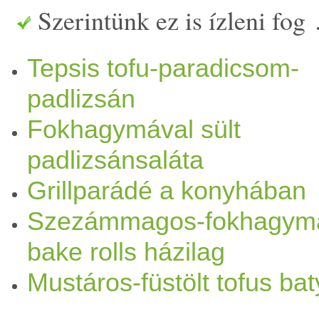
Szerintünk ez is ízleni fog
szeljük.
Só
s
víz
be téve kb. 
Tepsis tofu-paradicsom-
Majd leszűrést követően tep
padlizsán
előre kikevert
olaj
jal, megs
Fokhagymával sült
hozzáadjuk a vékony kariká
padlizsánsaláta
összesütjük.
Grillparádé a konyhában
Szezámmagos-fokhagym
bake rolls házilag
Mustáros-füstölt tofus ba