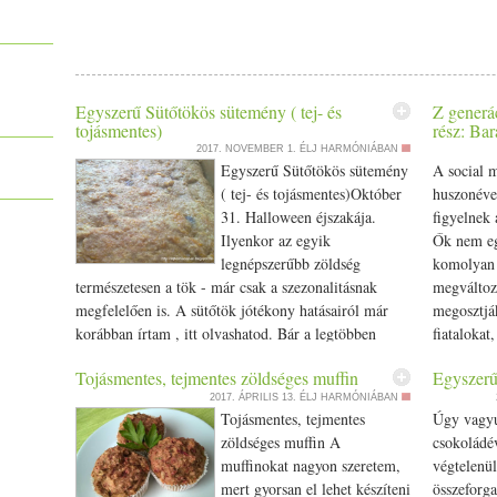
csipet szódabikarbóna 1/­­2 csésze olaj (repceolaj vagy olívaolaj)
oregánó 1 tk. szárított kakukkfű 1/­­2 tk. szárított rozmaring só fe
(bio) alapanyagokat használj! Tedd a hozzávalókat egy tálba és 
hozzá, hogy, egy lágy, könnyed tésztát kapj. Kanál segítségé
pogácsákat. 180 fokra előmelegített sütőben süsd készre. (kb. 15-2
Egyszerű Sütőtökös sütemény ( tej- és
Z generác
tojásmentes)
rész: Bar
2017. NOVEMBER 1.
ÉLJ HARMÓNIÁBAN
Egyszerű Sütőtökös sütemény
A social m
( tej- és tojásmentes)Október
huszonéves
31. Halloween éjszakája.
figyelnek 
Ilyenkor az egyik
Ők nem eg
legnépszerűbb zöldség
komolyan g
természetesen a tök - már csak a szezonalitásnak
megváltozt
megfelelően is. A sütőtök jótékony hatásairól már
megosztják
korábban írtam , itt olvashatod. Bár a legtöbben
fiatalokat
töklámpásokat készítenek, jómagam csak a
de nem tud
Tojásmentes, tejmentes zöldséges muffin
Egyszerű
konyhában finomságokat készítek tökből:) A mai
Hogyan le
2017. ÁPRILIS 13.
ÉLJ HARMÓNIÁBAN
Gyertyafényes Halloween Jógagyakorlás után, a lenti
Ezt szeret
Tojásmentes, tejmentes
Úgy vagyu
sütőtökös süteményt fogyaszthatják majd el a
Fogadjátok
zöldséges muffin A
csokoládév
jógagyakorlók. Hozzávalók 4 bögre liszt (lehet
Barabási 
muffinokat nagyon szeretem,
végtelenü
graham
liszt vagy vegyesen pl. tk. tönkölybúzaliszt
Sziasztok,
mert gyorsan el lehet készíteni
összeforga
és fehér tönkölybúzaliszt) 1 kisebb méretű sütőtök 1
osztályos