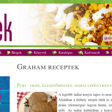
graham receptek - Vegetáriánus receptek
k
Blogok
Könyvek
Katalógus
Kedvencek
K
graham receptek
Puri - friss, élesztőmentes, indiai lepényken
A legtöbb indiai kenyér lapos és nem 
Általában a tűzhely tetején sütik és
prána (életenergia) legyen benne, ez
előtt. Az indiai kultúrában a kenyé