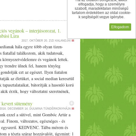
Ha az oldalon böngészik, akkor
 1 tk. szárított bazsalikom 1 tk. szárított
elfogadja, hogy a személyre
szabott, maradéktalan minőségű
kete bors víz (kb egy csésze) Vegyszermentes
tartalom érdekében az oldal cookie-
jól keverd össze. Majd annyi vizet tegyél
k segítségét vegye igénybe.
vel formázz egy sütőpapíros tepsire kis
Elfogadom
0 perc)
iós vegánok – interjúsorozat, 1.
abási Liza
2017. OKTÓBER 20.
ZIZI KALANDJAI
edianak hála egyre több olyan tizen-
 fiatallal találkozom, akik tudatosak,
a környezetvédelemre és vegánok lettek.
y trendre ülnek fel, hanem tényleg
ondolják ezt az egészet. Ilyen fiatalon
atják az életüket, a social median keresztül
 tapasztalataikat, bátorítják a hasonló korú
, akik érzik, hogy változtatni szeretnének,
ják, hogy induljanak el. Mi a titkuk?
 kevert sütemény
sznek olyan lenyűgözően természetesek?
2016. DECEMBER 14.
DULMINA TÜNDÉRKONYHÁJA
ném nektek bemutatni ezzel a sorzattal.
nk ezzel a sütivel, mint Gombóc Artúr a
 szeretettel első interjú alanyomat,
al. Finom, változatos, egészséges - és
Lizát! Bemutatnád magad röviden?
l egyszerű. KEDVENC. Tálba mérem és
 Barabási Liza vagyok, 16 éves, tizedik
tom a tészta száraz hozzávalóit, úgymint: 1
. Kb. másfél éve döntöttem úgy, hogy egy