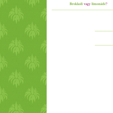
Brokkoli
limonádé
vagy
?