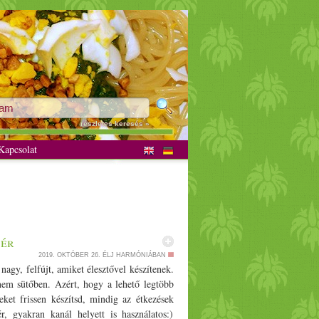
részletes keresés »
apcsolat
yér
2019. OKTÓBER 26.
ÉLJ HARMÓNIÁBAN
nagy, felfújt, amiket élesztővel készítenek.
 nem sütőben. Azért, hogy a lehető legtöbb
eket frissen készítsd, mindig az étkezések
r, gyakran kanál helyett is használatos:)