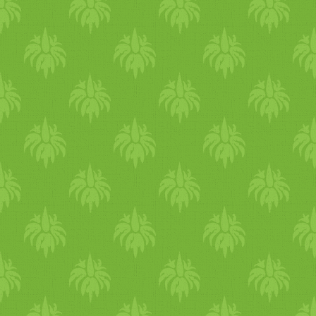
szürcsölve lakmározhattok a
ezúttal nem svéd-, hanem
“törökasztalról”, mely
roskadásig van pakolva
sajtokkal, olívabogyóval, fris
zöldségekkel,
szezámpasztával,
mustmézzel, befőttekkel, fris
török péksüteményekkel