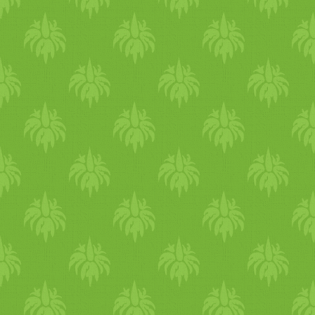
sütve /­­/­­ Mandulapuding.
Június 30.: Török vegán
vacsoraest a Kozmosz Vegán
Étteremben A húsmentes
hónap záróeseményeként eg
közösségi vacsorát
szervezünk a Kozmosszal,
ahol körbeülve egy hatalmas