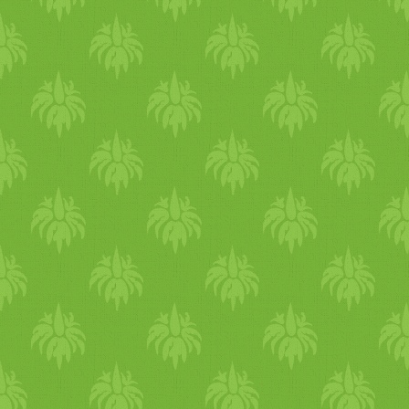
asztalt, mindenki
végigkóstolhatja a 8
különböző ételből álló
menüsort, Ági pedig a finom
falatok mellé érdekes
történetekkel mutatja majd b
a török gasztronómiát, illetv
annak vegán oldalát. Menü:
Fűszeres rizspiláffal töltött