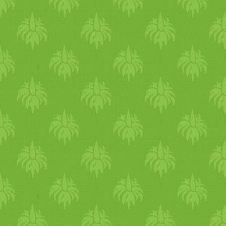
nargourmet.hu@gmail.com,
valamint Facebook esemény
itt. Június 27-30.: Török
vegán heti menü a Kozmosz
Vegán Étteremben Budapest
egyik vezető vegán
éttermében a Nar Gourmet
által összeállított heti