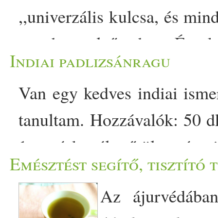
,,univerzális kulcsa, és min
azonban elsősorban Észak
Indiai padlizsánragu
érdemes tudni róla? - Meleg
Van egy kedves indiai ismer
,,meleg. Nem a chili ere
tanultam. Hozzávalók: 50 d
összetevői (például a fahé
1 teáskanál őrölt róma
belülről melegítik fel a test
Emésztést segítő, tisztító 
koriandermag
1 csokor 
aromák: Ha beleszagolsz egy 
Az ájurvédában
vöröshagyma 2 gerezd fokh
a mézeskalács-fűszerkeverék