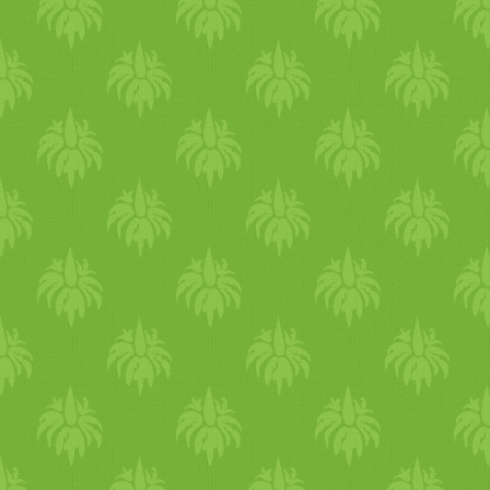
török lecsóval és még ezerny
jóval! Összesen két csoporto
tudnak fogadni,
csoportonként 10 embert!
09:00-10:30 – 10 fő 11:00-
12:35 – 10 fő Ajánlott
adomány: 2990 Ft Előzetes
regisztráció szükséges: