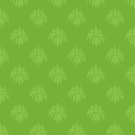
menüsor június utolsó
hetében Törökországba repít
mindenkit! Menü:
Vöröslencse leves /­­/­­
Gránátalmás bulgursaláta /­­/­
Diós, sült paprikás
mártogatós /­­/­­ Paradicsomos
zöldségekkel töltött padlizsá