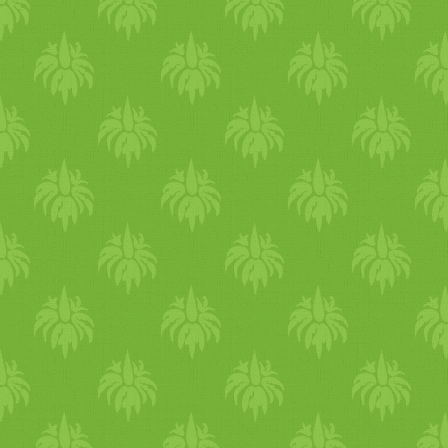
nargourmet.hu@gmail.com,
valamint Facebook esemény
itt. Június 25.: Török vegán
workshop a Pancs
Gasztroplaccon Izgalmas
menüvel készül Ági a
szervezőkkel: Etsiz Çi? Köft
(fűszeres bulgur gombócok