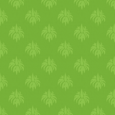
salátalevélen tálalva) /­­/­­
Zeytinya?l? yaprak sarmas?
(olívaolajos töltött
szőlőlevelek) /­­/­­ Topik
(fűszeres magokkal töltött
csicseriborsó gombócok).
Max. résztvevő szám: 10 fő
Részvételi díj: 6000 Ft
Jelentkezés: