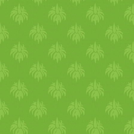
szárított padlizsán és paprika
/­­/­­ Kapros tökös egytálétel
csicseriborsóval és
paradicsommal /­­/­­
Vöröslencséből és bulgurbó
készült köfte (sütést nem
igénylő vegán fasirt) /­­/­­
Csicseriborsó ragu