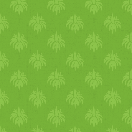
bőséges török reggelizés
varázsát? Vagy még sosem
próbáltad, de kíváncsi vagy r
milyen is egy autentikus
török terülj-terülj asztalkám
Képzelj egy tágas teraszt a
város felett, ahol barátaiddal
törökülésben, igazi török teá