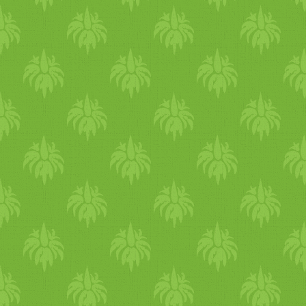
lilahagymával és
koriandermag
okkal /­­/­­
Olívaolajos párolt török
zöldbab /­­/­­ Töltött alma /­­/­­
Pekmez (szőlőmustméz)
puding dióval /­­/­­ Fenyőmago
pirított grízgombócok.
Előzetes regisztráció és