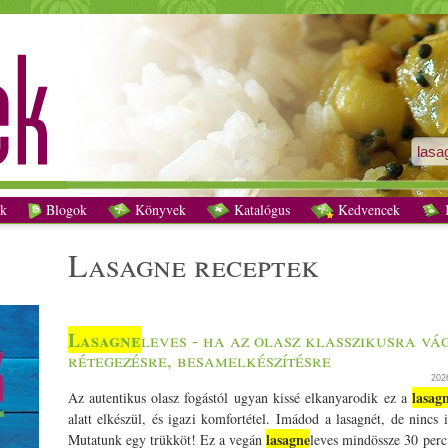
lasagne receptek - Vegetáriánus receptek
k
Blogok
Könyvek
Katalógus
Kedvencek
K
lasagne receptek
Lasagne
leves - ha az olasz klasszikusra vág
rétegezésre, besamelkészítésre
202
lasag
Az autentikus olasz fogástól ugyan kissé elkanyarodik ez a
alatt elkészül, és igazi komfortétel. Imádod a lasagnét, de nincs 
lasagne
Mutatunk egy trükköt! Ez a vegán
leves mindössze 30 perc