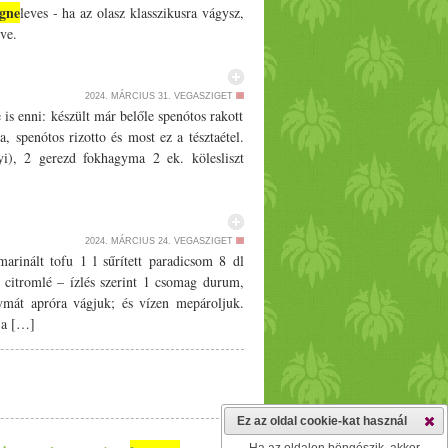
gne
leves - ha az olasz klasszikusra vágysz,
ve.
2024. MÁRCIUS 31.
VEGASZIGET
is enni: készült már belőle spenótos rakott
a, spenótos rizotto és most ez a tésztaétel.
yi), 2 gerezd fokhagyma 2 ek. kölesliszt
2024. MÁRCIUS 24.
VEGASZIGET
rinált tofu 1 l sűrített paradicsom 8 dl
, citromlé – ízlés szerint 1 csomag durum,
ymát apróra vágjuk; és vízen mepároljuk.
 a […]
Ez az oldal cookie-kat használ