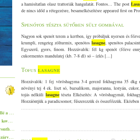
Lasa
a hamisítatlan olasz trattoriák hangulatát. Fontos… The post
de nincs időd a rétegezésre, besamelkészítésre appeared first on Pro
Spenótos tészta sütőben sült gombával
Nagyon sok spenót terem a kertben, így próbáljuk nyersen és főzve 
lasagne
krumpli, rengeteg zölturmix, spenótos
, spenótos palacsint
Egyszerű, gyors, finom. Hozzávalók: fél kg spenót (főzve enn
cukormentes mandulatej (kb. 7-8 dl) só – ízlés […]
lasagne
Tofus
Hozzávalók: 1 fej vöröshagyma 3-4 gerezd fokhagyma 35 dkg ma
növényi tej 4 ek. liszt só, bazsalikom, majoranna, lestyán, cukor
lasagne
tojás nélküli
tészta Elkészítés: A vöröshagymát, fokhag
Hozzáöntjük a paradicsomot; fűszerezzük és összefőzzük. Eközben
Ezekkel a főételekkel nem nyúlhatsz mellé a hőségben - 5+1 kánikularecept
Zsurek - a lengyelek savanykás ízvilágú, kovászos levese
Egyszerűen elkészíthető ételek - 10+1 elronthatatlan recept kezdő konyhatündéreknek
Pisto, azaz a spanyolok lecsója - egy huszárvágással tesszük laktatóbbá