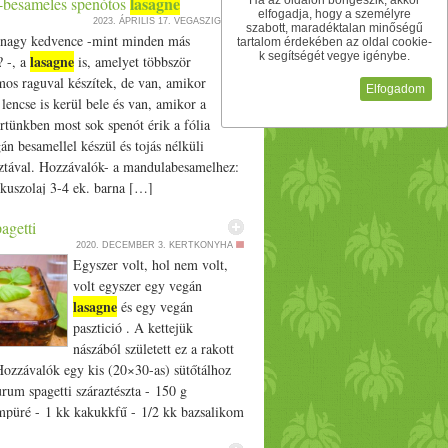
lasagne
besameles spenótos
Ha az oldalon böngészik, akkor
elfogadja, hogy a személyre
2023. ÁPRILIS 17.
VEGASZIGET
szabott, maradéktalan minőségű
nagy kedvence -mint minden más
tartalom érdekében az oldal cookie-
k segítségét vegye igénybe.
lasagne
? -, a
is, amelyet többször
mos raguval készítek, de van, amikor
Elfogadom
 lencse is kerül bele és van, amikor a
rtünkben most sok spenót érik a fólia
gán besamellel készül és tojás nélküli
ztával. Hozzávalók- a mandulabesamelhez:
ókuszolaj 3-4 ek. barna […]
agetti
2020. DECEMBER 3.
KERTKONYHA
Egyszer volt, hol nem volt,
volt egyszer egy vegán
lasagne
és egy vegán
pasztició . A kettejük
nászából született ez a rakott
Hozzávalók egy kis (20×30-as) sütőtálhoz
rum spagetti száraztészta - 150 g
püré - 1 kk kakukkfű - 1/­­2 kk bazsalikom
répa - 2 szem krumpli - 1 vöröshagyma - 1