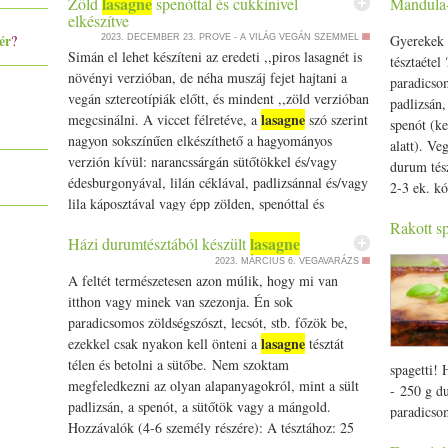
lasagne
Zöld
spenóttal és cukkinivel
Mandula-
elkészítve
ér
?
Gyerekek 
2023. DECEMBER 23.
PROVE - A VILÁG VEGÁN SZEMMEL
Simán el lehet készíteni az eredeti ,,piros lasagnét is
tésztaétel 
növényi verzióban, de néha muszáj fejet hajtani a
paradicso
vegán sztereotípiák előtt, és mindent ,,zöld verzióban
padlizsán,
lasagne
megcsinálni. A viccet félretéve, a
szó szerint
spenót (ke
nagyon sokszínűen elkészíthető a hagyományos
alatt). Ve
verzión kívül: narancssárgán sütőtökkel és/­­vagy
durum tés
édesburgonyával, lilán céklával, padlizsánnal és/­­vagy
2-3 ek. k
lila káposztával vagy épp zölden, spenóttal és
lasagne
cukkinivel.… The post Zöld
spenóttal és
Rakott sp
lasagne
Házi durumtésztából készült
cukkinivel elkészítve appeared first on Prove.hu.
2023. MÁRCIUS 6.
VEGAVARÁZS
A feltét természetesen azon múlik, hogy mi van
itthon vagy minek van szezonja. Én sok
paradicsomos zöldségszószt, lecsót, stb. főzök be,
lasagne
ezekkel csak nyakon kell önteni a
tésztát
télen és betolni a sütőbe. Nem szoktam
spagetti! 
megfeledkezni az olyan alapanyagokról, mint a sült
- 250 g du
padlizsán, a spenót, a sütőtök vagy a mángold.
paradicsom
Hozzávalók (4-6 személy részére): A tésztához: 25
- 2 sárga