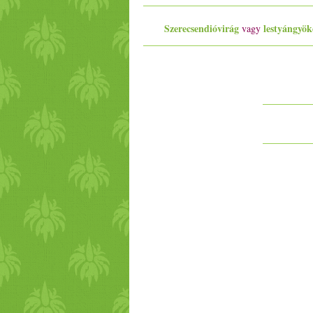
Szerecsendióvirág
lestyángyök
vagy