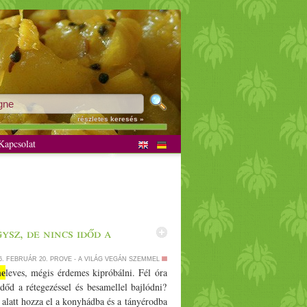
részletes keresés »
apcsolat
ysz, de nincs időd a
6. FEBRUÁR 20.
PROVE - A VILÁG VEGÁN SZEMMEL
ne
leves, mégis érdemes kipróbálni. Fél óra
időd a rétegezéssel és besamellel bajlódni?
 alatt hozza el a konyhádba és a tányérodba