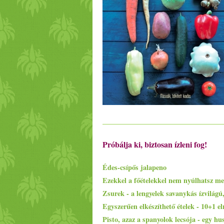
Próbálja ki, biztosan ízleni fog!
Édes-csípős jalapeno