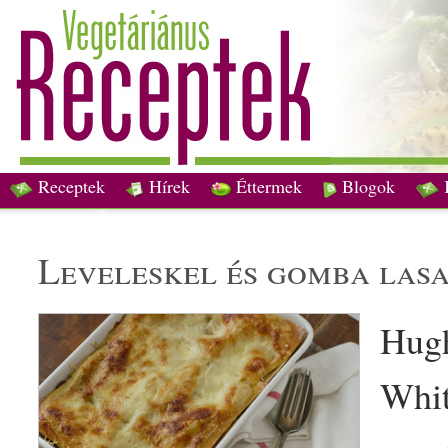
Receptek
Hírek
Éttermek
Blogok
leveleskel
és
gomba
las
Hugh
Whit