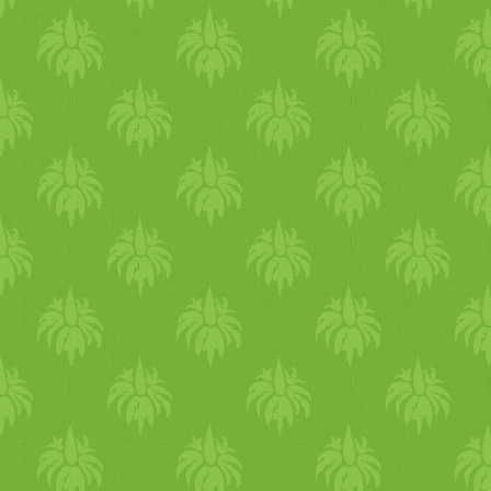
percig. Tegyük a rántást ab
kezdjük el adagokban hozzáö
folyamatosan kevergessük, 
összekevert rántásos
tej
et t
fel
meleg
edni és besűrűsödni
hozzá a
mustár
t, ízlés szeri
alatta a gázt és tegyük félr
öntsük a
leveleskel
re és jól