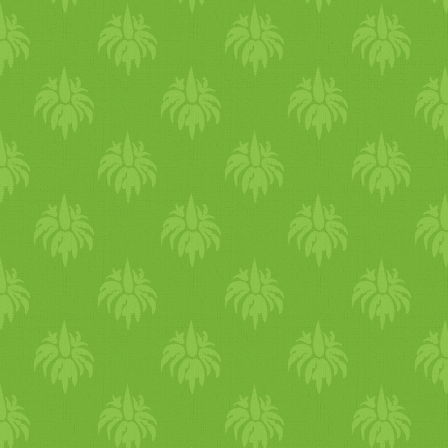
öntsünk egy keveset egy kb.
rá egy réteg
lasagne
lapot, m
mártásos
leveleskel
t. Újabb
gombás
keverék
.
Lasagne
la
lap, gombás
keverék
- így fo
el nem fogy minden. A te
tej
locsoljuk meg a
maradék
béc
parmezán
nal, locsoljuk me