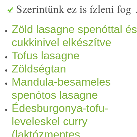
Szerintünk ez is ízleni fog
sok receptet bejelöltem a k
Zöld lasagne spenóttal és
kipróbálni, szóval számítha
cukkinivel elkészítve
gyűjteményre itt a blogomon
Tofus lasagne
aratott a családom körében 
Zöldségtan
csak a recepten). Néhány lá
Mandula-besameles
spenótos lasagne
mire a tepsibe tudjuk rétegez
Édesburgonya-tofu-
szósszal, de megéri ennyi id
leveleskel curry
:), mert egy nagyon ízletes,
(laktózmentes,