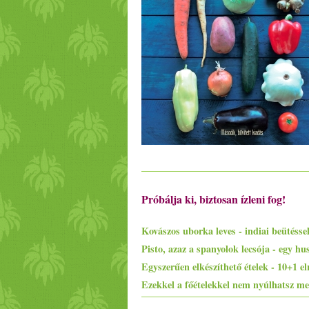
Próbálja ki, biztosan ízleni fog!
Kovászos uborka leves - indiai beütésse