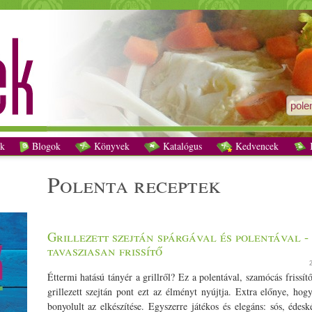
polenta receptek - Vegetáriánus receptek
k
Blogok
Könyvek
Katalógus
Kedvencek
K
polenta receptek
Grillezett szejtán spárgával és polentával -
tavasziasan frissítő
Éttermi hatású tányér a grillről? Ez a polentával, szamócás frissítő
grillezett szejtán pont ezt az élményt nyújtja. Extra előnye, ho
bonyolult az elkészítése. Egyszerre játékos és elegáns: sós, édesk