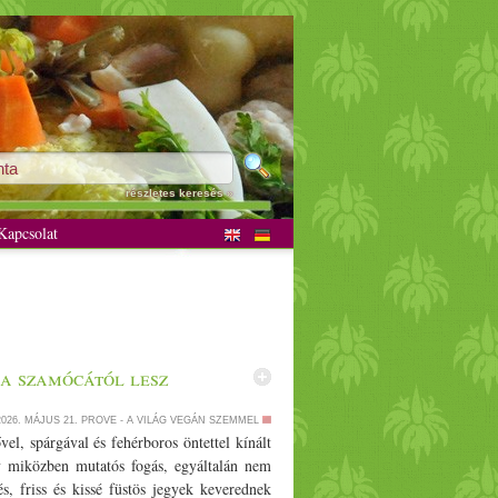
részletes keresés »
apcsolat
 a szamócától lesz
2026. MÁJUS 21.
PROVE - A VILÁG VEGÁN SZEMMEL
vel, spárgával és fehérboros öntettel kínált
gy miközben mutatós fogás, egyáltalán nem
és, friss és kissé füstös jegyek keverednek