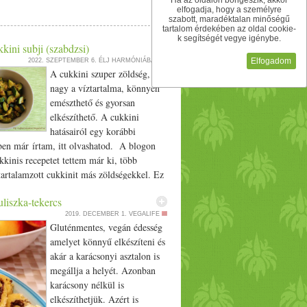
Ha az oldalon böngészik, akkor
lkozás és főzőtanfolyamomra. https:/­­/­­
elfogadja, hogy a személyre
ozzá:) szeretettel Kati #karfiol #karfiolos
szabott, maradéktalan minőségű
tartalom érdekében az oldal cookie-
 #subji #paradicsomszószos
k segítségét vegye igénybe.
kkini subji (szabdzsi)
Elfogadom
2022. SZEPTEMBER 6.
ÉLJ HARMÓNIÁBAN
A cukkini szuper zöldség,
nagy a víztartalma, könnyen
emészthető és gyorsan
elkészíthető. A cukkini
hatásairól egy korábbi
ben már írtam, itt olvashatod. A blogon
kkinis recepetet tettem már ki, több
artalamzott cukkinit más zöldségekkel. Ez
ost csak cukkinit tartalmaz és nagyon
liszka-tekercs
készíthető. A receptet könnyen variálhatod
2019. DECEMBER 1.
VEGALIFE
hozzá tejszínt, kókusztejet vagy éppen
Gluténmentes, vegán édesség
mot. Cukkini subji (szabdzsi) Hozzávalók:
amelyet könnyű elkészíteni és
cukkini kockákra vágva (kb. 1,5 csésze).
akár a karácsonyi asztalon is
es gyömbér apróra vágva 2 kis chili vagy
megállja a helyét. Azonban
2 ek. kókuszolaj vagy ghí 1/­­2 tk római
karácsony nélkül is
­4 tk asafoetida (apróra vágott hagymával
elkészíthetjük. Azért is
theted) 1/­­4 tk kurkuma 1/­­2 tk koriander