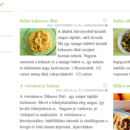
táplálkozásról többet tudni, szeretettel várlak Egészséges táplá
a
?
www.eljharmoniaban.hu/­­tudatos-taplalkozas Jó étvágyat kívánok h
#recept #vegetáriánus #vegán #gluténmentes #tejmentes #szabdzsi
Indiai kókuszos dhál
Indiai cu
2022. SZEPTEMBER 13.
ÉLJ HARMÓNIÁBAN
A dhálok hüvelyesből készült
szuper tápláló, sűrű levesek.
Ma egy mungo babból készült
kókuszos dhál receptet
hoztam nektek. Nagyon
szeretem a kókuszt és a mungo babot is, így nekem
bejegyzés
ez különösen nagy kedvencem :) Hozzávalók: 1/­­2
sokféle cu
csésze mung dhal (sárga hántolt) 1/­­2 csésze
vegyesen t
kókuszreszelék 1/­­2 tk. só 2 ek. ghí vagy kókuszzsír
a recept m
A vöröslencse hatásai
Mákos pu
1/­­4 tk. fekete mustármag 2 kis szárított chili 1/­­2 tk.
gyorsan el
2022. MÁJUS 14.
ÉLJ HARMÓNIÁBAN
kurkuma csipet asafoetida ( hing) Vegyszermentes
- adhatsz 
A vöröslencse (Masoor Dal) egy szuper tápláló
(bio) alapanyagokat használj! Tegyél oda vizet
paradicso
élelmiszer. Mivel a fehérjetartallma elég magas, így
forralni. A dhált alaposan mosd meg, majd sóval és a
2 közepes 
kiváló fehérjeforrás is. Nagyon jó vasforrás, jó
kókuszreszellékkel tedd a forró vízbe és nagy lángon
1db 3 cm-
vérképző és májtisztító. A vöröslencse a
főzd puhára kb. 30-40 perc. Kicsivel a főzés vége
chili por 
hüvelyesekhez, babfélékhez tartozik és elsődlegesen a
előtt külön edényben forrosítsd fel a ghít vagy
kömény 1/­
levegő és föld elemet képviseli. Ájurvédikus
kókuszzsírt.Tedd bele a fekete msutármagot,
helyettesí