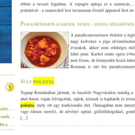
ebben a tavaszi fogásban. A ropogós spárga és a szamócás… T
polentával - a szamócától lesz tavasziasan frissítő appeared first on
Paradicsomos karfiol subji - indiai zöldséges
A paradicsmosszószos ételeket a legt
nagy kedvence a jóga elvonuláso
évszakok, akkor ezen zöldséges éte
lehet jutni. Karfiol szinte egész é
nem frisen, de könnyedén hozzá lehet
Rossman is tart bio paradicsomszó
hatásairól a blogon olvashatsz. Paradicsomos karfiol subji
paradicsomkonzerv - 1 tk. feketemustármag - 1 tk.őrölt koriander 
polenta
Sült
kurkuma - 1 tk. só - 1 ek. teljes értékű nádcukor - 2 szárított c
(vegán változatban kókuszzsír ) A karfiolt szedd rózsáira és
Tegnap Romániában jártunk, és hazafelé Nagyváradon mindig a 
szükséges Hevítsd fel egy edényben a ghít és először tedd be
ahol finom vegán felvágottak, sajtok, krémek is kaphatók és termé
l
mustármagok amikor kipattognak könnyen elkezdenek kiugrálni
polenta
, mely ott egy tradicionális étel. Önmagában nem annyira
Pisto, azaz a spanyolok lecsója - egy huszárvágással tesszük laktatóbbá
pattogó hangokat akkor tedd hozzá koriandert, római köményt, 
vagy édesen szereti), de növényi sajttal; grillzöldségekkel, gom
Egyszerűen elkészíthető ételek - 10+1 elronthatatlan recept kezdő konyhatündéreknek
hozzá a paradicsomszószt és egy csésze vízet. Forrald fel, majd
[…]
karfiol megpuhul. Tálald baszmati rizzsel vagy bármilyen más ga
Ezekkel a főételekkel nem nyúlhatsz mellé a hőségben - 5+1 kánikularecept
Chapatival , purival. Vegyszermentes (bio) alapanyagokat használ