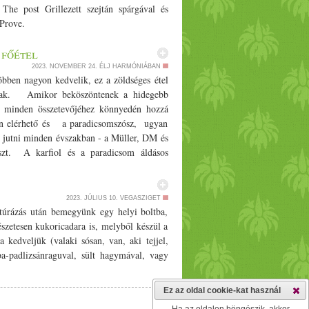
he post Grillezett szejtán spárgával és
 Prove.
 főétel
2023. NOVEMBER 24.
ÉLJ HARMÓNIÁBAN
öbben nagyon kedvelik, ez a zöldséges étel
knak. Amikor beköszöntenek a hidegebb
l minden összetevőjéhez könnyedén hozzá
vben elérhető és a paradicsomszósz, ugyan
 jutni minden évszakban - a Müller, DM és
szt. A karfiol és a paradicsom áldásos
 Hozzávalók: - 1 fej karfiol - 2 doboz
- 1/­­2 tk. őrölt római kömény - 1/­­2 tk.
hili elmorzsolva - 1 csésze víz - 2 ek. ghí
2023. JÚLIUS 10.
VEGASZIGET
 mosd meg. Majd vágd apróbb darabokra ha
túrázás után bemegyünk egy helyi boltba,
le a feketemustármagot - fedd le, mert a
szetesen kukoricadara is, melyből készül a
 az edényből:). Amikor már nem hallod a
 kedveljük (valaki sósan, van, aki tejjel,
kurkumát, chilit és keverd meg. Majd add
ba-padlizsánraguval, sült hagymával, vagy
 tedd hozzá a karfiolt. Addig főzd amíg a
polenta
bonával (kusz-kusz, quinoa,
vagy
Ez az oldal cookie-kat használ
j:) Ha szeretnél az Egészséges és tudatos