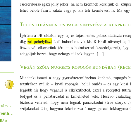
csicseriborsó igazi jolly joker: ha nem krémnek készítjük el, szupe
lehet belőle fasírt, saláta vagy jó kis téli krémlevest is. Ma eg
ropogós mellé, de remek pirítóssal vagy szendvicsbe is. Iskolás
Csicseriborsókrém Hozzávalók: 1 főtt csicseriborsó konzerv 20 dk
Tej-és tojásmentes palacsintatészta alaprece
teáskanál mustár fél kávéskanál asafoetida fél kávéskanál kurkum
őrölt feketebors 2 kávéskanál feketesó pár csepp friss citromlé 
Ígértem a FB oldalon egy tej-és tojásmentes palacsintatészta rece
felkockázzuk. Minden hozzávalót egy tálba teszünk, és botmixerre
zabpehelyliszt
dkg
2 dl buborékos víz kb. 8-10 dl növényi tej 1 
Ha túl sűrűnek találjuk, egy pici vízzel lazíthatunk rajta. A citr
összetevőt elkeverünk (érdemes botmixerrel összedolgozni), úgy, 
Szezámos ropogós Hozzávalók: 12 dkg félbarna kenyérliszt 1 evő
adagoljuk hozzá, hogy nehogy túl sok legyen, […]
vaj, kókuszzsír) 1,5 kávéskanál só 1 evőkanál joghurt 4 evőkanál
Először összekeverjük a liszteket a sóval és a pirított szezám
Vegán szója nuggets ropogós bundában (rece
hozzáadjuk a joghurtot is. Ezután csak annyi vizet adunk hozzá f
tésztát tudjunk gyúrni. Lisztezett felületen egészen vékonyra kin
Mindenki ismeri a nagy gyorsétteremláncban kapható, ropogós bu
majd előmelegített sütőben, körülbelül 12 perc alatt aranybarnár
textúrákon múlik – kívül ropogós, belül omlós – és egy kicsi k
igazi túlélőcsomag a mínuszok idején. A szezám olajossága és a fűsz
legjobb hír hogy vegánul is elkészítheted, ezzel a recepttel tuti
az ablakból csodáljuk szívesen, hanem belülről is harmóniában l
bolygót és a pénztárcádat is kímélheted vele. Húsevő családtagj
mindenkinek!
biztosra veheted, hogy nem fognak panaszkodni (true story). ;
Pisto, azaz a spanyolok lecsója - egy huszárvágással tesszük laktatóbbá
szójakocka) 2 fej hagyma felcsíkozva 4 nagy gerezd fokhagyma ös
Egyszerűen elkészíthető ételek - 10+1 elronthatatlan recept kezdő konyhatündéreknek
bors só Panírhoz: csicseriborsóliszt fokhagymagranulátum natúr
Ezekkel a főételekkel nem nyúlhatsz mellé a hőségben - 5+1 kánikularecept
abonett szezámmag (corn flakes bundával is működik!) olaj a ki
ideig a hagymával, tört fokhagymával, ételízesítővel és fűszerek