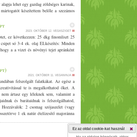
r alapja lehet egy gazdag zöldséges karinak,
y mártogatót készítettem belőle a szezámos
ok uzsonnás dobozába is szuper választás.
g füstölt tofu 1 evőkanál vegán majonéz 1
pt
a 1 kávéskanál őrölt római kömény frissen
2023. OKTÓBER 12.
VEGASZIGET
A csicseriborsót leszűrjük, a tofut pedig
ptet, ez következzen: 25 dkg finomliszt 25
l vagy késes aprítóval krémesre dolgozzuk.
csipet só 3-4 ek. olaj ELkészítés: Minden
omlével a végén állítjuk be a frissességét.
hogy a a vizet és növényi tejet apránként
zabpehelyliszt
kanál
1 evőkanál ghee (vagy
 pirított szezámmag Kevés víz a gyúráshoz
maggal. Elmorzsoljuk benne a gheet, majd
pt)
okozatosan, hogy egy jól kezelhető, kemény
2021. OKTÓBER 11.
VEGANINJA
yújtjuk, tetszőleges formákra összevágjuk,
ndában felszolgált falatkákat. Az egész a
a sütjük. Ez a párosítás nemcsak finom, de
reativitással te is megalkothatod őket. A
erek tüze segít, hogy a havas tájat ne csak
ra nem ártasz egy léleknek sem, valamint a
együnk a téllel. Jó étvágyat és kuckózást
aidnak és barátaidnak is felszolgálhatod,
) Hozzávalók: 2 csomag szójaszelet (vagy
szetörve 1 ek natúr ételízesítő majoránna
 ételízesítő Ropogós bundához: zabpehely
sütéshez A szóját megfőzzük a zacskón írt
Ez az oldal cookie-kat használ
kel. Alaposan kinyomkodjuk, ha már nem túl