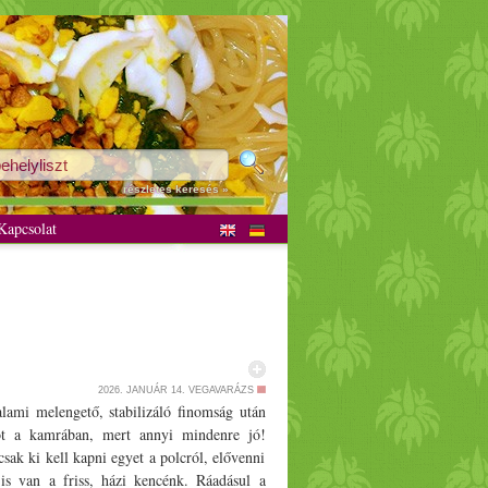
részletes keresés »
apcsolat
2026. JANUÁR 14.
VEGAVARÁZS
alami melengető, stabilizáló finomság után
sót a kamrában, mert annyi mindenre jó!
sak ki kell kapni egyet a polcról, elővenni
s van a friss, házi kencénk. Ráadásul a