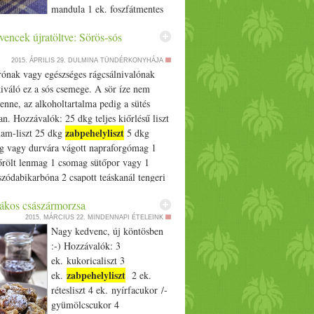
mandula 1 ek. foszfátmentes
zabpehelyliszt
g tk liszt 100 g
200 g eritrit
sütőpor 1,5 csésze
ált mák 50 g szezámmag 2 citrom leve 2-3
encek újratöltve: Sörös-sós
 3/­­4 csésze reszelt alma 2 ek. olaj
i tej 1 cs borkősütőpor A mákot daráljuk
: Előbb a száraz, majd a nedves
zámmaggal együtt, azután a száraz
2015. ÁPRILIS 29.
DULMINA TÜNDÉRKONYHÁJA
kat gyúrjuk össze, majd hozzáadjuk a
at keverjük össze. A pálmazsírt ha lehet
ónak vagy egészséges rágcsálnivalónak
armadba vágott mandulákat is. Amennyiben
tsuk langyos helyen, hogy puhábban
iváló ez a sós csemege. A sör íze nem
tészta, még lisztet adhatunk hozzá.
legyen vele dolgoznunk. Alaposan gyúrjuk
enne, az alkoholtartalma pedig a sütés
 deszkán 4 hengert formázunk belőle,
 a száraz összetevőkkel. Amikor jó
lan. Hozzávalók: 25 dkg teljes kiőrlésű liszt
llapítunk. Sütőpapírral bélelt tepsibe
nnyi citrom levét öntünk hozzá, amitől
zabpehelyliszt
am-liszt 25 dkg
5 dkg
s 180 fokon 20 percig sütjük. Majd
 tészta. Nekem ez kb. 2 citrom leve volt, és
 vagy durvára vágott napraforgómag 1
 felszeleteljük (1-1,5 cm-es darabokra) és
ál növényi tej. A tésztát kilisztezett lapon
őrölt lenmag 1 csomag sütőpor vagy 1
rcig pirítjuk. TIPP: ha nem fogy el
nti vastagra nyújtjuk. Formákat szaggatunk
szódabikarbóna 2 csapott teáskanál tengeri
laljuk fedeles dobozban.
 tepsibe helyezzük, és közepes hőfokon kb.
kos császármorzsa
latt megsütjük. Amikor kivesszük, még
zután pár perc múlva megkeményedik.
2015. MÁRCIUS 22.
MINDENNAPI ÉTELEINK
Nagy kedvenc, új köntösben
rva hosszabb ideig eláll.
:-) Hozzávalók: 3
ek. kukoricaliszt 3
zabpehelyliszt
ek.
2 ek.
rétesliszt 4 ek. nyírfacukor /­­
gyümölcscukor 4