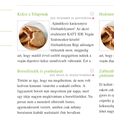
zabpehelyliszt
forró. Csicseriborsólisztbe forgatjuk őket először (
víz-só-fokhagymagranulátum-ételízesítő keverékből sűrű palacs
forgatjuk őket másodjára, majd kicsit lecsepegtetjük. A harmadik
Keksz a Télapónak
Hedonist
morzsolunk, és zabpehellyel kávédarálóban durvára őröljük kb 
2019. NOVEMBER 24.
KERTKONYHA
szezámmagot. Ebbe forgatjuk utoljára a nuggetseket. Az abonett 
Ajándékozz karácsonyra
bundához. Kb. fél centi olajban kisütjük őket, amíg mindkét o
főzőtanfolyamot! Az akció
kedvenc szószaiddal tálalhatod, amibe mártogatod majd őket. Jó 
részleteiért KATT IDE Vegán
Gecse Réka) Tedd a kedveceim közé 0 The post Vegán szója nuggets
Szaloncukor-készítő
on VegaNinja.
főzőtanfolyam Régi adósságot
törlesztek most, mégpedig
azt, hogy másfél évvel ezelőtt megígértem nektek a
azt, hogy 
vegán digestive keksz szendvicselt változatát. Ezt a
vegán dige
kekszet megkenheted bármilyen lekvárral, de ha
kekszet m
Borsófőzelék és gombafasírt
Zablisztb
igazán jót akarsz, és igazán hedonista kekszet akarsz,
igazán jót
gluténme
2019. MÁJUS 29.
VEGASZTROMÁNIA
készíts bele külön a szuper superfood-os
készíts be
Történt az úgy, hogy ma megéheztem, de nem volt
csokikrémet! Meglátod, teljesen egyszerű, csak két
csokikréme
El kellett
kedvem kimenni vásárolni a szakadó esőben. A
hozzávalós, és tényleg gyorsan megvan. :D A
hozzávaló
rakott cuk
fagyasztott borsót már megvettem pár napja, mert
csokikrém receptjét ITT találod. És, hogy miért
csokikrém 
gyors és 
egy ideje nagyon megkívántam a borsófőzeléket. Na
vettem elő ezt a receptet most? Jön a Mikulás… Ez
vettem el
csiperke 
persze nem a menzáról elhíresült lisztes,
lesz a meglepije a kedves előadásért (színház)
lesz a meg
kókuszola
agyoncukrozott verziót, amiben csak néhány
cserébe. Sütök egy halommal, és betesszük egy szép
nagyon vá
lehet nag
borsószem kiabált segítségért (bár bevallom