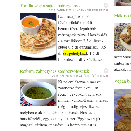
majd tedd sütőpapírral bélelt tepsibe - Süsd ki
Tortilla vegán sajtos mártogatóssal
változtat.
előmelegített sütőben 180fokon 35percig
2016. JANUÁR 23.
MINDENNAPI ÉTELEINK
- csipet h
Mákos-ci
Ez a recept is a heti
Elkészítés
evőkanál m
főzőkörünkön került
lassan ad
A megolvas
bemutatásra, legalábbis a
- Kezdd el
majd hozzá
mártogatós része. Hozzávalók
- Töltsd k
mandulát,
- a tortillához: 2,5 dl liszt -
gyümölccs
pihentetjü
ebből 0,5 dl durumliszt, 0,5
zabpehelyliszt
tésztából,
dl
, 1,5 dl
azért vala
bélelt tep
finomliszt 1 dl víz 2 tk. só
ember agyá
elkészítjü
Hozzávalók a mártogatóshoz: 1 közepes krumpli 1
akarod, ho
Reform, zabpelyhes zöldborsófőzelék
hozzávalók
sárgarépa 1 kiskanál citromlé 1/­­2 csésze kesudió 1/­­2
rábízni, é
2015. SZEPTEMBER 24.
ÉLTETŐ ÉTELEK
mártogatj
ek. mustár 0,4 dl olivaolaj 1 kisebb gerezd
Vegán bis
És persze 
Ki ne emlékezne a menzai
fokhagyma 1-1,5 kiskanál füstölt pirospaprika 0,6 dl
hogy a hó
zöldborsó főzelékre? Én
sörélesztőpehely 0,5 dl víz vagy a főzővízből
formájú. :
igen... egyébként nem sok
himalaya só Elkészítés - tortilla: Összekeverjük a
akár telje
minden változott ezen a téren,
tészta alapanyagait, rugalmas tésztát kapunk.
szezámmag
még mindig tejes, lisztes,
Olajozzuk be a kezünket, és gyúrjuk át még egyszer
leve helye
melyben csak mutatóban van borsó. Nos, ez a
a tésztát, majd egy folpack-ba csomagoljuk be és
Mák helyet
borsófőzelék, egy tömény élvezet. Egyrészt saját
hagyjuk fél órát pihenni. Ezután szedjük 8 darabra
omlósabbat
magával sűrítem, másrészt - a komplettálást is
és mindegyik darabot egy alaposan belisztezett
zabpehelyliszt
arányát. 
figyelelembe véve -
is kerül bele.