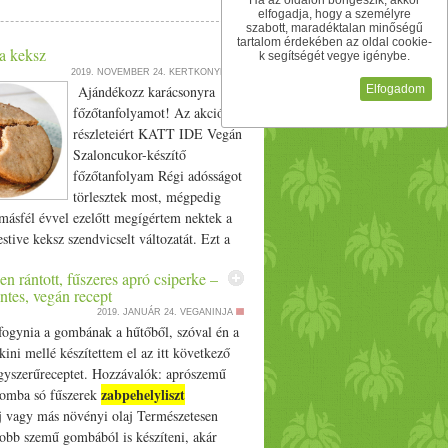
Ha az oldalon böngészik, akkor
et is használhatsz itt). Ezután csicseriliszt-
elfogadja, hogy a személyre
intatészta állagú panírt készítünk, ebbe
szabott, maradéktalan minőségű
tartalom érdekében az oldal cookie-
 tálban a következő keverék van: abonettet
a keksz
k segítségét vegye igénybe.
15 másodperc alatt, majd hozzákeverjük a
2019. NOVEMBER 24.
KERTKONYHA
helyett kukoricapelyhet is használhatsz a
Elfogadom
Ajándékozz karácsonyra
ldala aranybarna nem lesz. A nuggetseket
főzőtanfolyamot! Az akció
étvágyat! (Recept by: Vitéz Petra, szerk.
részleteiért KATT IDE Vegán
 ropogós bundában (recept) appeared first
Szaloncukor-készítő
főzőtanfolyam Régi adósságot
törlesztek most, mégpedig
másfél évvel ezelőtt megígértem nektek a
stive keksz szendvicselt változatát. Ezt a
egkenheted bármilyen lekvárral, de ha
en rántott, fűszeres apró csiperke –
 akarsz, és igazán hedonista kekszet akarsz,
ntes, vegán recept
le külön a szuper superfood-os
2019. JANUÁR 24.
VEGANINJA
t! Meglátod, teljesen egyszerű, csak két
 fogynia a gombának a hűtőből, szóval én a
s, és tényleg gyorsan megvan. :D A
kini mellé készítettem el az itt következő
receptjét ITT találod. És, hogy miért
egyszerűreceptet. Hozzávalók: aprószemű
ő ezt a receptet most? Jön a Mikulás… Ez
zabpehelyliszt
gomba só fűszerek
lepije az előadásért (színház) cserébe. Már
j vagy más növényi olaj Természetesen
rjuk! Hozzávalók egy nagy tepsihez: - 220
yobb szemű gombából is készíteni, akár