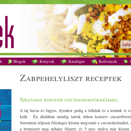
zabpehelyliszt receptek - Vegetáriánus receptek
k
Blogok
Könyvek
Katalógus
Kedvencek
K
zabpehelyliszt receptek
Szezámos ropogós csicseriborsókrémmel
A táj havas és fagyos, ilyenkor pedig a lelkünk és a testünk is v
kiált. Én általában mindig tartok itthon konzerv csicseribor
Szerintem teljesen felesleges készen megvenni a csicserikrémeket, c
a botmixert meg néhány fűszert, és 5 perc múlva már készen i