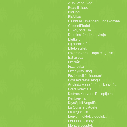
AUM Vega Blog
Beautilicious
BioBrigi
BioVilág
Csatni és Umeboshi: Jógakonyha
CsemetEledel
Cukor, bors, só
Dulmina tündérkonyhája
Életkert
Élj harmóniában
Éltető ételek
Eszemiszom – Jóga Magazin
Extraszűz
Fitt Nők
Fittanyuka
Fittanyuka Blog
Főzés nélkül finoman!
Gitta nyersétel blogja
Govinda Vegetáriánus konyhája
Gréta konyhája
Kedves Kedvenc Receptjeim
Kertkonyha
KryaSpirit-Vegalife
La Cuisine d'Adéle
La Veganista
Legyen néktek eledelül...
Lét-tudatos konyha
Mentesreceptek