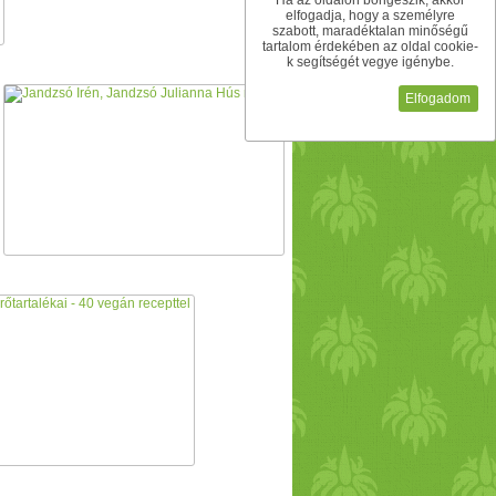
Ha az oldalon böngészik, akkor
elfogadja, hogy a személyre
szabott, maradéktalan minőségű
tartalom érdekében az oldal cookie-
k segítségét vegye igénybe.
Elfogadom