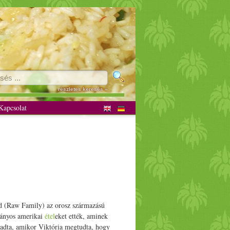
részletes keresés »
apcsolat
d (Raw Family) az orosz származású
ványos amerikai
étel
eket ették, aminek
adta, amikor Viktória megtudta, hogy