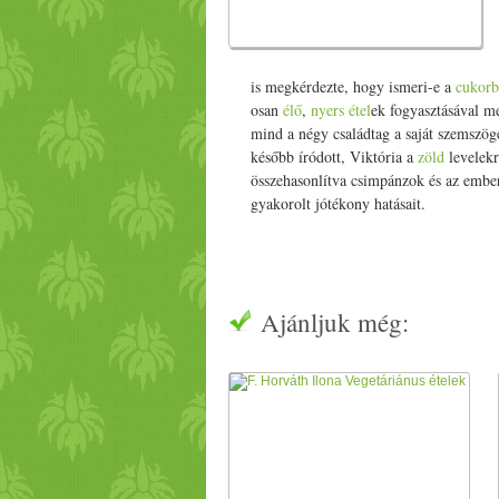
is megkérdezte, hogy ismeri-e a
cukorb
osan
élő
,
nyers
étel
ek fogyasztásával me
mind a négy családtag a saját szemszö
később íródott, Viktória a
zöld
levelekr
összehasonlítva csimpánzok és az embere
gyakorolt jótékony hatásait.
Ajánljuk még: