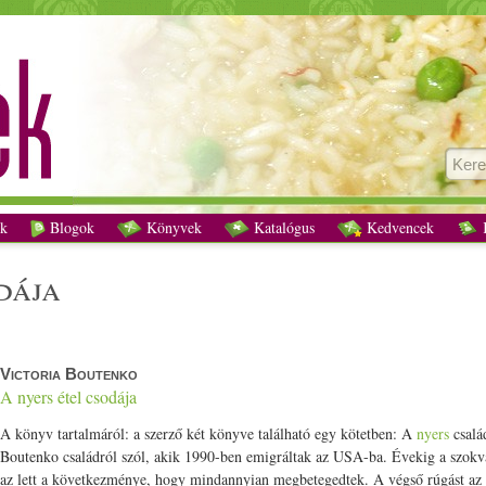
Victoria Boutenko A nyers étel csodája - Vegetáriánus receptek
k
Blogok
Könyvek
Katalógus
Kedvencek
K
odája
Victoria Boutenko
A nyers étel csodája
A könyv tartalmáról: a szerző két könyve található egy kötetben: A
nyers
csalá
Boutenko családról szól, akik 1990-ben emigráltak az USA-ba. Évekig a szok
az lett a következménye, hogy mindannyian megbetegedtek. A végső rúgást az 