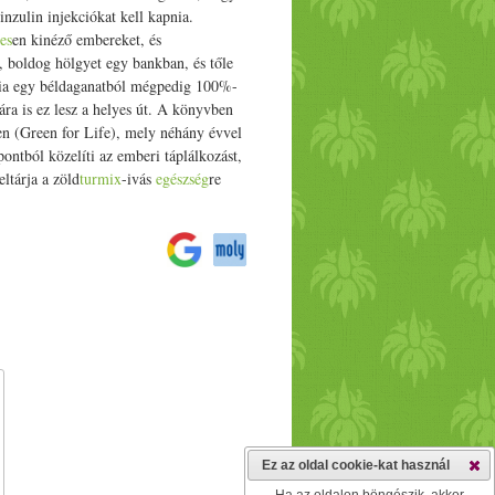
inzulin injekciókat kell kapnia.
es
en kinéző embereket, és
, boldog hölgyet egy bankban, és tőle
ia egy béldaganatból mégpedig 100%-
ra is ez lesz a helyes út. A könyvben
en (Green for Life), mely néhány évvel
ntból közelíti az emberi táplálkozást,
ltárja a zöld
turmix
-ivás
egészség
re
Ez az oldal cookie-kat használ