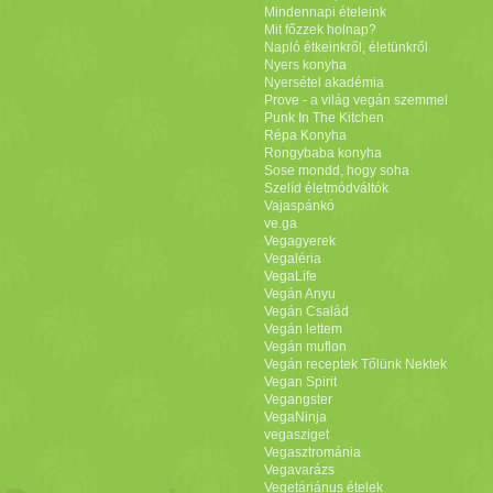
Mindennapi ételeink
Mit főzzek holnap?
Napló étkeinkről, életünkről
Nyers konyha
Nyersétel akadémia
Prove - a világ vegán szemmel
Punk In The Kitchen
Répa Konyha
Rongybaba konyha
Sose mondd, hogy soha
Szelíd életmódváltók
Vajaspánkó
ve.ga
Vegagyerek
Vegaléria
VegaLife
Vegán Anyu
Vegán Család
Vegán lettem
Vegán muflon
Vegán receptek Tőlünk Nektek
Vegan Spirit
Vegangster
VegaNinja
vegasziget
Vegasztrománia
Vegavarázs
Vegetáriánus ételek