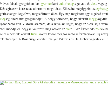
9 éves fiának gyógyíthatatlan
gyermek
kori
cukorbeteg
sége van, és
élet
e végéig 
Kétségbeesve kereste az alternatív megoldást. Elkezdte megfigyelni az
egészség
gátlásosságát legyőzve, megszólította őket. Egy nap meglátott egy sugárzó arcú
eteg
ség alternatív gyógymódját. A hölgy története, hogy sikerült
meggy
ógyuln
gdöbbentő volt Viktória számára, de a szíve azt súgta, hogy az ő családja számá
géből mondja el, hogyan változott meg örökre az
élet
e... Az Életet adó
zöld
ek-b
ől és a belőlük készült
turmix
okról közöl meghökkentő információkat. Új nézőpo
k étrendjét. A Roseburgi kísérlet, melyet Viktória és Dr. Fieber végeztek el, fe