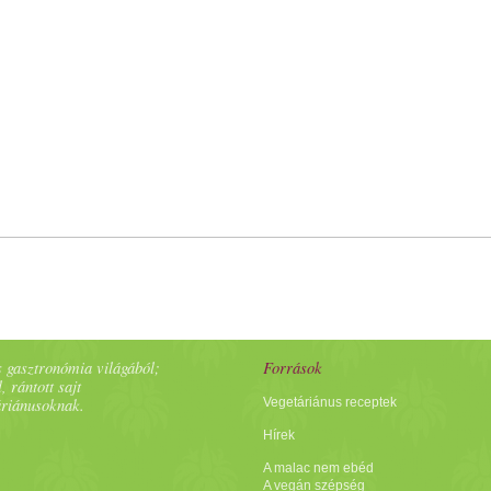
 gasztronómia világából;
Források
, rántott sajt
áriánusoknak.
Vegetáriánus receptek
Hírek
A malac nem ebéd
A vegán szépség