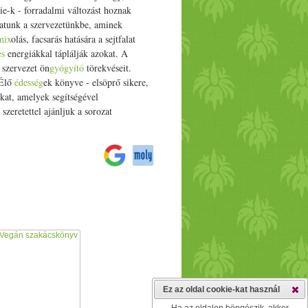
ie-k - forradalmi változást hoznak
tatunk a szervezetünkbe, aminek
mix
olás, facsarás hatására a sejtfalat
es
energiákkal táplálják azokat. A
 szervezet ön
gyógyító
törekvéseit.
 Élő
édesség
ek könyve - elsöprő sikere,
kat, amelyek segítségével
zeretettel ajánljuk a sorozat
Ez az oldal cookie-kat használ