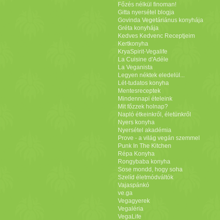
Főzés nélkül finoman!
Gitta nyersétel blogja
Govinda Vegetáriánus konyhája
Gréta konyhája
Kedves Kedvenc Receptjeim
Kertkonyha
KryaSpirit-Vegalife
La Cuisine d'Adéle
La Veganista
Legyen néktek eledelül...
Lét-tudatos konyha
Mentesreceptek
Mindennapi ételeink
Mit főzzek holnap?
Napló étkeinkről, életünkről
Nyers konyha
Nyersétel akadémia
Prove - a világ vegán szemmel
Punk In The Kitchen
Répa Konyha
Rongybaba konyha
Sose mondd, hogy soha
Szelíd életmódváltók
Vajaspánkó
ve.ga
Vegagyerek
Vegaléria
VegaLife