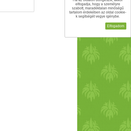
Ha az oldalon böngészik, akkor
elfogadja, hogy a személyre
szabott, maradéktalan minőségű
tartalom érdekében az oldal cookie-
k segítségét vegye igénybe.
Elfogadom