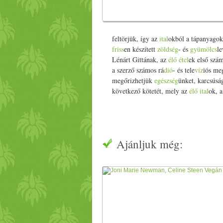
feltörjük, így az
ital
okból a tápanyago
friss
en készített
zöldség
- és
gyümölcs
le
Lénárt Gittának, az
élő
étel
ek első szá
a szerző számos rá
dió
- és tele
víz
iós me
megőrizhetjük
egészség
ünket, karcsúsá
következő kötetét, mely az
élő
ital
ok, 
Ajánljuk még: