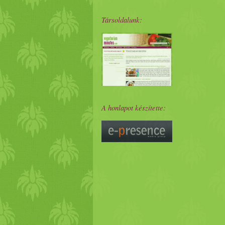
Társoldalunk:
A honlapot készítette: