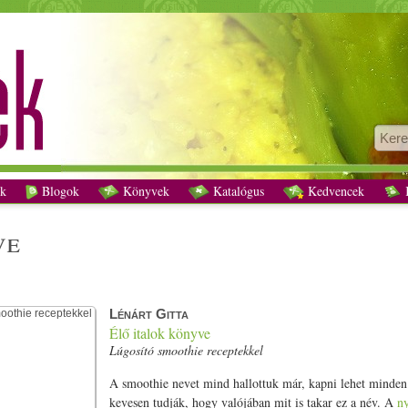
énárt Gitta Élő italok könyve Lúgosító smoothie receptekkel - Vegetáriánus recept
k
Blogok
Könyvek
Katalógus
Kedvencek
K
ve
Lénárt Gitta
Élő italok könyve
Lúgosító smoothie receptekkel
A smoothie nevet mind hallottuk már, kapni lehet minde
kevesen tudják, hogy valójában mit is takar ez a név. A
ny