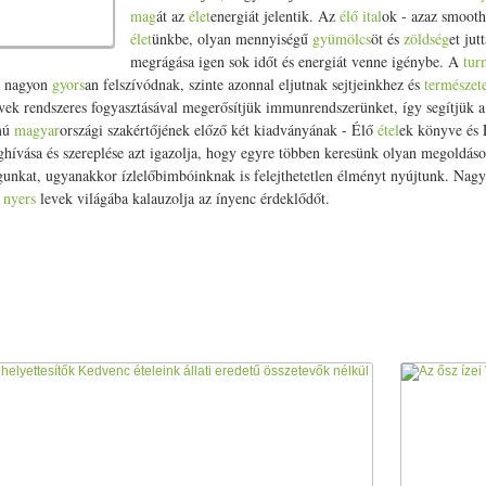
mag
át az
élet
energiát jelentik. Az
élő
ital
ok - azaz smooth
élet
ünkbe, olyan mennyiségű
gyümölcs
öt és
zöldség
et jut
megrágása igen sok időt és energiát venne igénybe. A
tur
k nagyon
gyors
an felszívódnak, szinte azonnal eljutnak sejtjeinkhez és
természet
vek rendszeres fogyasztásával megerősítjük immunrendszerünket, így segítjük a
mú
magyar
országi szakértőjének előző két kiadványának - Élő
étel
ek könyve és
ghívása és szereplése azt igazolja, hogy egyre többen keresünk olyan megoldáso
gunkat, ugyanakkor ízlelőbimbóinknak is felejthetetlen élményt nyújtunk. Nagy s
a
nyers
levek világába kalauzolja az ínyenc érdeklődőt.