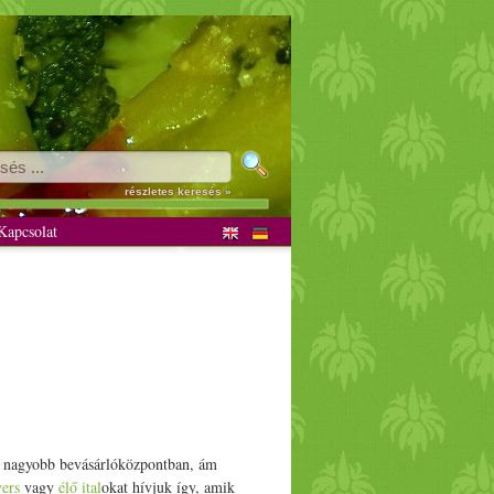
ek
részletes keresés »
apcsolat
n nagyobb bevásárlóközpontban, ám
ers
vagy
élő
ital
okat hívjuk így, amik