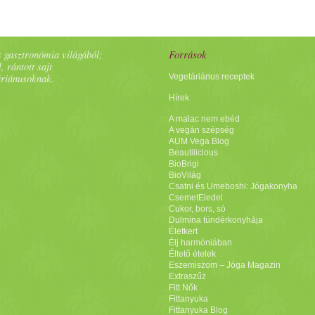
 gasztronómia világából;
Források
, rántott sajt
áriánusoknak.
Vegetáriánus receptek
Hírek
A malac nem ebéd
A vegán szépség
AUM Vega Blog
Beautilicious
BioBrigi
BioVilág
Csatni és Umeboshi: Jógakonyha
CsemetEledel
Cukor, bors, só
Dulmina tündérkonyhája
Életkert
Élj harmóniában
Éltető ételek
Eszemiszom – Jóga Magazin
Extraszűz
Fitt Nők
Fittanyuka
Fittanyuka Blog