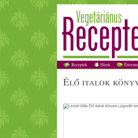
L
Receptek
Hírek
Étterme
élő italok köny