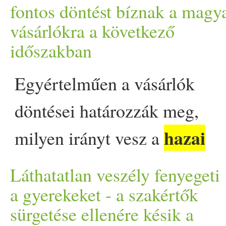
sertéshúst a szokásosnál. Ezt
fontos döntést bíznak a magy
vásárlókra a következő
hazai
elsősorban a
időszakban
sertéságazatot sújtó
Egyértelműen a vásárlók
nehézségek
döntései határozzák meg,
ellensúlyozásának szánják.
hazai
milyen irányt vesz a
Búza László élelmiszer-
élelmiszerpiac, és azon belül
gazdaságért felelős
Láthatatlan veszély fenyegeti
is a Fino termékpalettája. A
a gyerekeket - a szakértők
államtitkár ugyanakkor arról
sürgetése ellenére késik a
cég a közelmúltban két