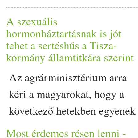
jócskán hozzátesz a strandol
A szexuális
is. Szinte kivétel né
hormonháztartásnak is jót
tehet a sertéshús a Tisza-
összpontosítottak a k
kormány államtitkára szerint
édesvizekről szóló híradá
Az agrárminisztérium arra
legnagyobb baja a Balatonna
kéri a magyarokat, hogy a
a helyzeten appeared first o
következő hetekben egyenek
legalább 5-6 adaggal több
Most érdemes résen lenni -