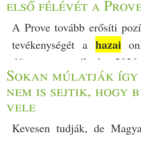
első félévét a Prov
A Prove tovább erősíti pozí
hazai
tevékenységét a
onl
díjnyertes portálunkat 2026
Sokan múlatják így 
is növekvő számú olvasó ker
nem is sejtik, hogy
közönségmérése alapján.
vele
tudatos életmódra és étk
Kevesen tudják, de Magyar
vizsgáló friss Gemius/­­