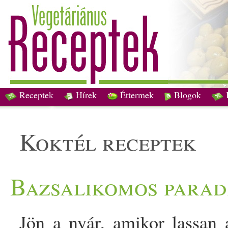
Receptek
Hírek
Éttermek
Blogok
koktél receptek
Bazsalikomos parad
Jön a nyár, amikor lassan 