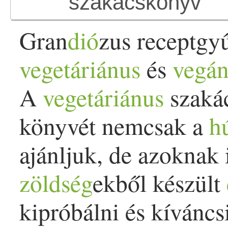
Gran
dió
zus receptgy
vegetáriánus
és
vegá
A
vegetáriánus
szakác
könyvét nemcsak a
h
ajánljuk, de azoknak 
zöldség
ekből készült
kipróbálni és kíváncs