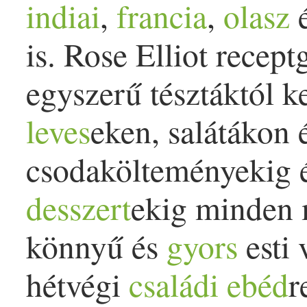
indiai
,
francia
,
olasz
é
is. Rose Elliot rece
egyszerű tésztáktól 
leves
eken, salátákon 
csodakölteményekig é
desszert
ekig minden 
könnyű és
gyors
esti 
hétvégi
családi
ebéd
r