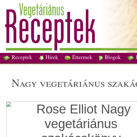
Receptek
Hírek
Éttermek
Blogok
nagy vegetáriánus szak