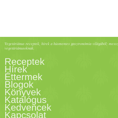
Vegetáriánus receptek, hírek a húsmentes gasztronómia világából; messze 
vegetáriánusoknak.
Receptek
Hírek
Éttermek
Blogok
Könyvek
Katalógus
Kedvencek
Kapcsolat