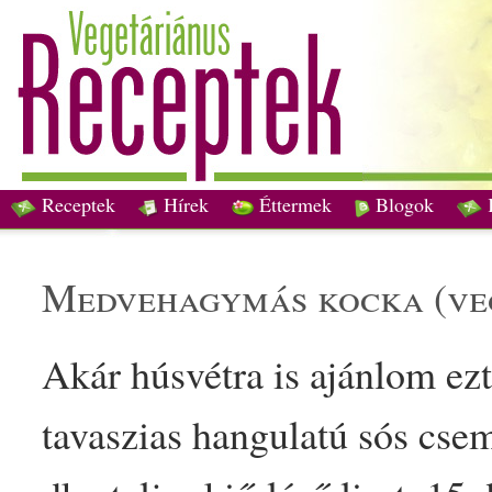
Receptek
Hírek
Éttermek
Blogok
medvehagymás kocka (
ve
Akár
húsvét
ra is ajánlom ez
tavaszi
as hangulatú sós cse