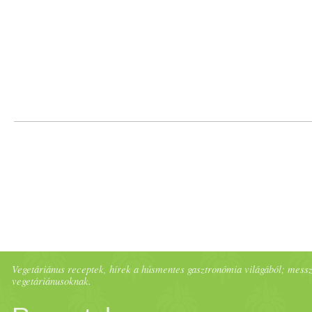
Vegetáriánus receptek, hírek a húsmentes gasztronómia világából; messze 
vegetáriánusoknak.