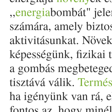
,,
energia
bombát" jele
számára, amely biztos
aktivitásunkat. Növe
képességünk, fizikai 
a gombás megbetege
tisztává válik.
Termés
ha igényünk van rá, 
fontos az, hogy miné