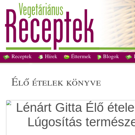
Receptek
Hírek
Éttermek
Blogok
élő ételek könyve