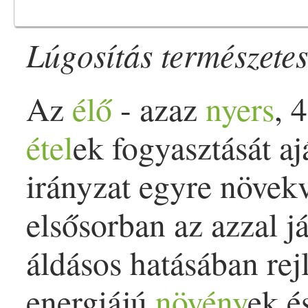
Lúgosítás természete
Az
élő
- azaz
nyers
, 
étel
ek fogyasztását aj
irányzat egyre növek
elsősorban az azzal j
áldásos hatásában rej
energiájú
növény
ek é