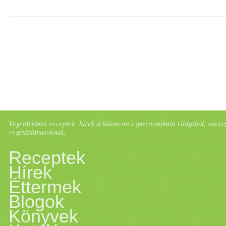
Vegetáriánus receptek, hírek a húsmentes gasztronómia világából; messze 
vegetáriánusoknak.
Receptek
Hírek
Éttermek
Blogok
Könyvek