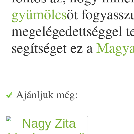
gyümölcs
öt fogyassz
megelégedettséggel t
segítséget ez a
Magya
Ajánljuk még: