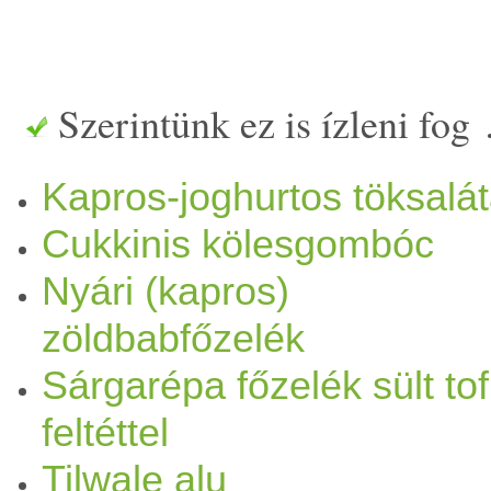
Elkeverjük, majd hozzáadju
összeforgatjuk és addig pár
Szerintünk ez is ízleni fog
végén bekeverjük az
ecet
et 
Kapros-joghurtos töksalá
főzzük.
Cukkinis kölesgombóc
Nyári (kapros)
zöldbabfőzelék
Sárgarépa főzelék sült to
feltéttel
Tilwale alu