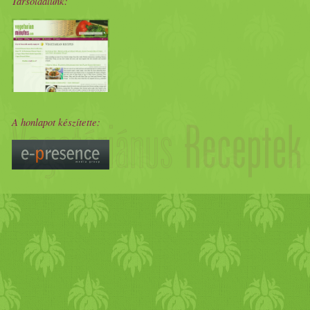
Társoldalunk:
A honlapot készítette: