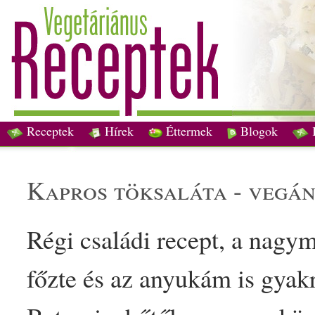
Receptek
Hírek
Éttermek
Blogok
kapros tök
saláta
-
vegá
Régi
családi
recept, a nagy
főzte és az anyukám is gyakr