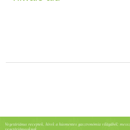
Vegetáriánus receptek, hírek a húsmentes gasztronómia világából; messze 
vegetáriánusoknak.