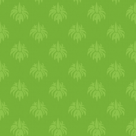
és úgy
vega
. Amúgy a kellet
friss
zöldség
, és sok-sok
szé
szeretnék elérni a 30. napra?
tudatos napi
vegán
étkezésre
boldoggá tennének!:-)) Na jó
hogy ne kérjek túl sokat
ma
félek, és mi az, ami aggaszt
kapcsolatban? - kíváncsi vag