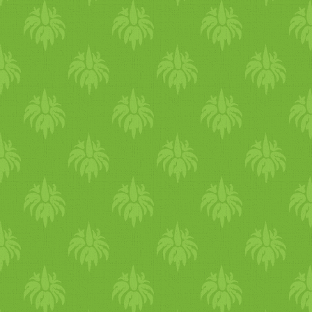
gyerek
eim gyakorlatilag tel
és
mag
amnak külön kell kés
folyamatban korábban is....:-/
reggeli
k-vacsorák és hétvégi
készül...:-) És mit gondolsz,
része Számodra? Hát, szám
legizg
alma
sabb, hogy ilyen s
emberrel indulhatok neki a 
vagyok benne, hogy emlékeze