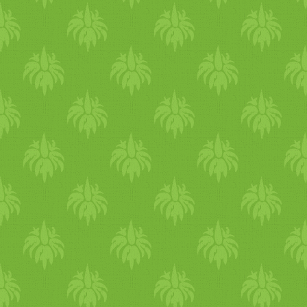
kicsit félek attól, hogyan f
esetleges nagyobb éhséget át
étrendre átprogramozást is j
az
olajos
mag
vak közül nagy
vegán
étkezés egyik legfőbb 
gondolsz, mi jelenti Számod
napos program alatt? A leg
logisztikailag és energiával