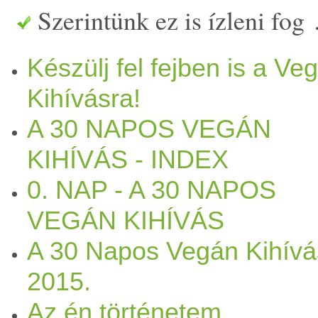
Szerintünk ez is ízleni fog
oldalnak!:-)
FANTASZTIK
Készülj fel fejben is a Ve
először fejben!:-) A felkész
Kihívásra!
átgondolnod, MIK A CÉ
A 30 NAPOS VEGÁN
KÖVETKEZŐ 30 NAPPAL 
KIHÍVÁS - INDEX
támpontok a program elején 
0. NAP - A 30 NAPOS
VEGÁN KIHÍVÁS
elbizonytalanodások esetén i
A 30 Napos Vegán Kihívá
véghezvitelével! És egy
min
2015.
egyben!;-) Mert a 30 nap ug
Az én történetem