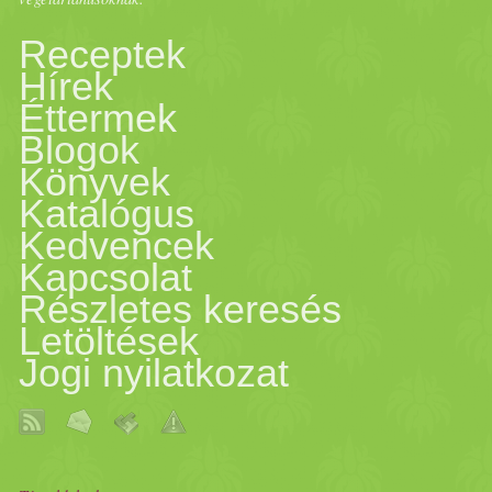
Mit gondolsz, mi jelenti Sz
Receptek
Hírek
napos program alatt? - És mi
Éttermek
Blogok
legizg
alma
sabb része Számod
Könyvek
Katalógus
képernyőre vetem a saját vá
Kedvencek
mag
am jelenleg? - fizikaila
Kapcsolat
Részletes keresés
tevékenységekhez! Hullik a 
Letöltések
Jogi nyilatkozat
időszakosan... ennek nagyon
fogyni... kb. 5kg-t. De azt m