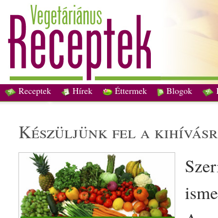
Receptek
Hírek
Éttermek
Blogok
készüljünk fel a kihívásr
Szer
ismer