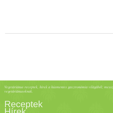
beáztattam. - Még mindig ke
a csipetnyi
fűszer
eket és a
b
sózzuk,
bors
ozzuk, "
tárkony
szórásnyi
füstölt
pirospapri
hozzá a
paradicsom
levet. - 
megy hozzá a
savanyú
kápo
Vegetáriánus receptek, hírek a húsmentes gasztronómia világából; messze 
vegetáriánusoknak.
Receptek
Hírek