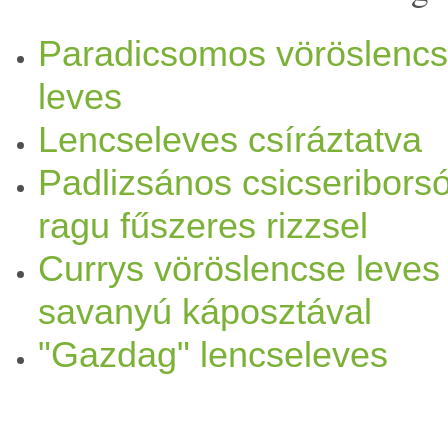
pirospaprika
(ízlés szerint) -
Paradicsomos vöröslenc
leves
kevéske
citrom
leve vagy ap
Lencseleves csíráztatva
Elkészítése: - Az
olívaolaj
ho
Padlizsános csicseribors
apróra vágott hagymát kezdj
ragu fűszeres rizzsel
sárgarépát vágjuk karikára, 
Currys vöröslencse leves
savanyú káposztával
Mindezeket adjuk a hagymáh
"Gazdag" lencseleves
kevergessük, süssük-pirítsuk
- Adjuk hozzá a barna lencsé