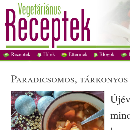
Receptek
Hírek
Éttermek
Blogok
paradicsom
os,
tárkony
o
Újév
mind