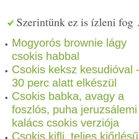
csoki
s
avokádó
krém - vag
Szerintünk ez is ízleni fog
Elkészítése: - A
tészta
hozzá
Mogyorós brownie lágy
Egy
torta
formába nyomkodjuk
csokis habbal
csoki
krémet, és tegyük a te
t
Csokis keksz kesudióval 
órát. :)
Datolya
krém: beázta
30 perc alatt elkészül
Csokis babka, avagy a
+
kakaópor
+
vanília
por
Cs
foszlós, puha jeruzsálemi
avokádó
+
kakaópor
+
kóku
kalács csokis verziója
narancs
olaj
Csoki
s
banán
kr
Csokis kifli, teljes kiőrlésű