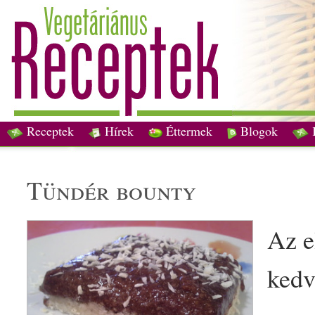
Receptek
Hírek
Éttermek
Blogok
tündér bounty
Az e
kedv