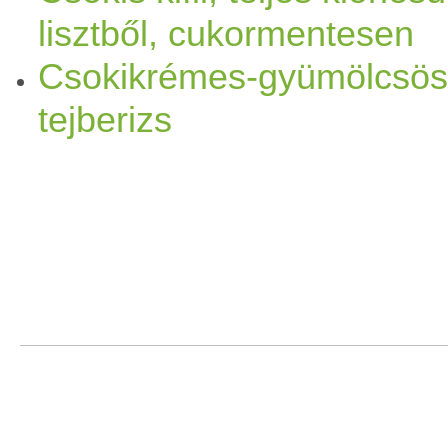
lisztből, cukormentesen
vanília
por +
narancs
olaj
Csokikrémes-gyümölcsös
tejberizs