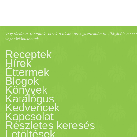
Vegetáriánus receptek, hírek a húsmentes gasztronómia világából; messze 
vegetáriánusoknak.
Receptek
Hírek
Éttermek
Blogok
Könyvek
Katalógus
Kedvencek
Kapcsolat
Részletes keresés
Letöltések