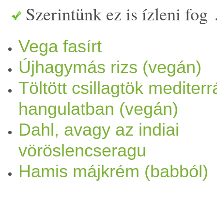
Szerintünk ez is ízleni fog
sütés után kihülve), akkor n
Vega fasírt
Fagyasztásból felengedve ige
Újhagymás rizs (vegán)
hogy egészbe maradjon. Nem
Töltött csillagtök mediterr
lefagyasztani, de lehet, hog
hangulatban (vegán)
- 1 bögre barna
rizs
- 1 bögr
Dahl, avagy az indiai
vöröslencseragu
én török
bab
ot használtam) 
Hamis májkrém (babból)
zabpehely
liszt
(akik erre é
készítenék,
barnarizs
liszt
et