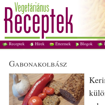
Receptek
Hírek
Éttermek
Blogok
gabonakolbász
Keri
kül