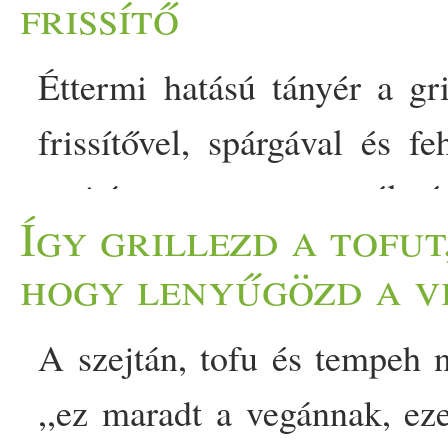
frissítő
Éttermi hatású tányér a gr
frissítővel, spárgával és f
szejtán pont ezt az élmé
Így grillezd a tofut,
miközben mutatós fogás,
hogy lenyűgözd a v
elkészítése. Egyszerre játéko
A szejtán, tofu és tempeh n
kissé füstös jegyek kevere
,,ez maradt a vegánnak, e
ropogós spárga és a szam