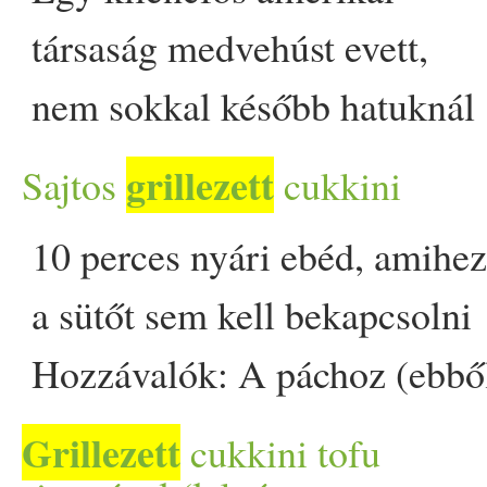
kombinációkban - mutatjuk 
társaság medvehúst evett,
kedvenceinket. Nem
nem sokkal később hatuknál
kizárólag a zöldségek, a tofu
trichinellózist
grillezett
Sajtos
cukkini
és a szejtán lehetnek a
diagnosztizáltak. Az egyik
10 perces nyári ebéd, amihez
grillezés főszereplői - a
családtagot, aki előzetesen
a sütőt sem kell bekapcsolni
gyümölcsök is elképesztően
kilőtte a fekete medvét
Hozzávalók: A páchoz (ebbő
új arcukat mutatják meg, ha
Kanadában, figyelmeztették 
maradni fog egy következő
Grillezett
cukkini tofu
forró rácsra kerülnek.… The
veszélyre, de azt gondolták, 