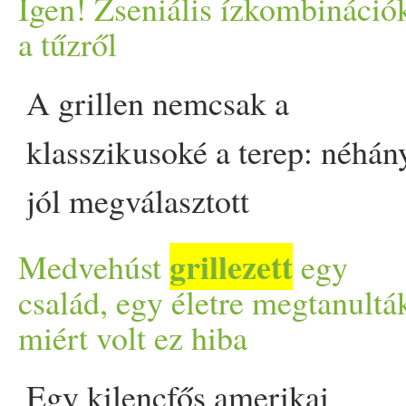
megállják a helyüket. A ny
Igen! Zseniális ízkombináció
a tűzről
eseménye a sütögetés, ame
A grillen nemcsak a
grillszezon nem csak a fő
klasszikusoké a terep: néhán
ellopják a show-t appeared f
jól megválasztott
gyümölccsel új szintre
grillezett
Medvehúst
egy
emelheted a nyári sütögetést.
család, egy életre megtanultá
miért volt ez hiba
Édes, sós és füstös ízek
találkoznak meglepő
Egy kilencfős amerikai