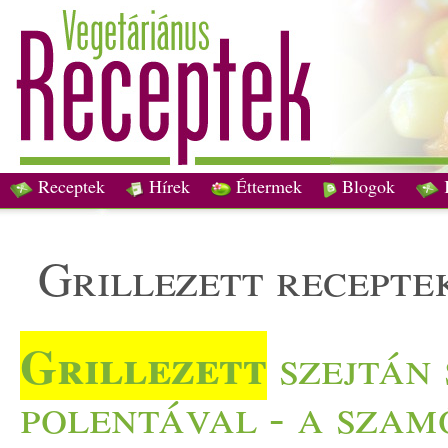
Receptek
Hírek
Éttermek
Blogok
grillezett recepte
Grillezett
szejtán 
polentával - a szam