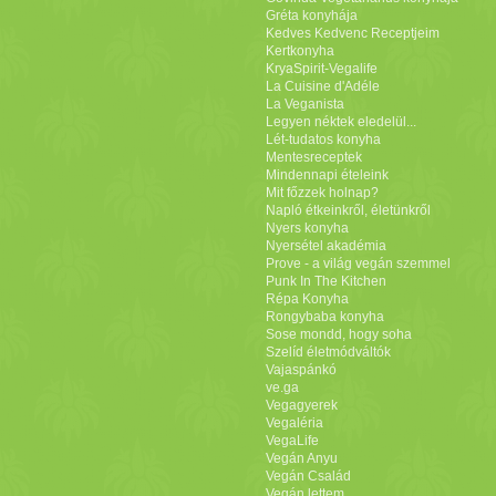
Gréta konyhája
Kedves Kedvenc Receptjeim
Kertkonyha
KryaSpirit-Vegalife
La Cuisine d'Adéle
La Veganista
Legyen néktek eledelül...
Lét-tudatos konyha
Mentesreceptek
Mindennapi ételeink
Mit főzzek holnap?
Napló étkeinkről, életünkről
Nyers konyha
Nyersétel akadémia
Prove - a világ vegán szemmel
Punk In The Kitchen
Répa Konyha
Rongybaba konyha
Sose mondd, hogy soha
Szelíd életmódváltók
Vajaspánkó
ve.ga
Vegagyerek
Vegaléria
VegaLife
Vegán Anyu
Vegán Család
Vegán lettem