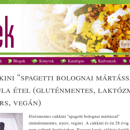
nai mártással", a tökéletes kánikula étel (gluténmentes, laktózmentes, tojásmente
k
Blogok
Könyvek
Katalógus
Kedvencek
K
kini
"
spagetti
bolognai mártássa
ula
étel
(
gluténmentes
,
laktóz
rs
,
vegán
)
főzés
mentes
cukkini
"
spagetti
bolognai mártással"
(minden
mentes
,
nyers
,
vegán
) A
cukkini
és én 28 évig
nem voltunk barátságban. Nagyon kevés
zöldség
került