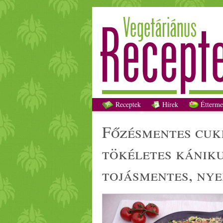
Főzésmentes cukkini "spagetti bolog
Receptek
Hírek
Étterme
főzés
mentes
cuk
tök
élet
es kánik
tojás
mentes
,
nye