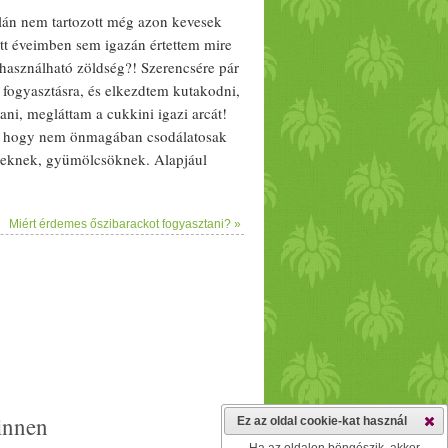
lán nem tartozott még azon kevesek
tt éveimben sem igazán értettem mire
 használható
zöldség
?! Szerencsére pár
fogyasztásra, és elkezdtem kutakodni,
tani, megláttam a
cukkini
igazi arcát!
, hogy nem ön
mag
ában cso
dál
atosak
eknek,
gyümölcs
öknek. Alapjául
ég
édesség
eknek is! Ők a
növény
világ
kini
. Főleg a nyár nagy slágere, de
Miért érdemes őszibarackot fogyasztani? »
juk főzve, sütve, párolva, rántva,
l.: karikázva, csíkozva, hajóként,
hattok, ha beírjátok a "zucchini recipes"
 A
Zöld
Avocado
gasztro
blogon
ánt golyók mellé, építettünk céklás-
reszelt
cukkini
vel. Rengeteg recept
hiszem ilyenkor szokták azt mondani,
gy tegye meg a kezdő lépéseket a
z
: kiválóan pótolja a szervezet
innen
Ez az oldal cookie-kat használ
t (A, B1, 2, 6, 9) tart
alma
z. Folsavban