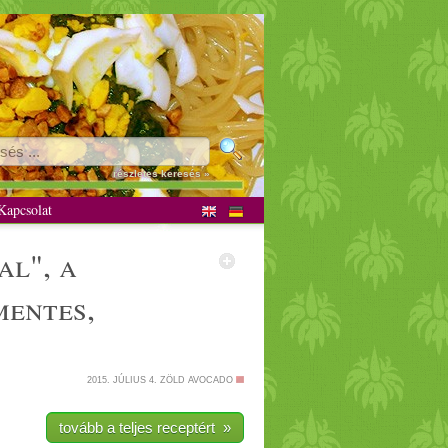
s, nyers, vegán) recept vegetáriánus
részletes keresés »
apcsolat
l", a
mentes
,
2015. JÚLIUS 4.
ZÖLD AVOCADO
tovább a teljes receptért »