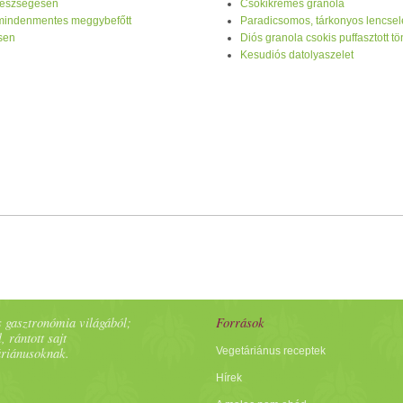
egészségesen
Csokikrémes granola
 mindenmentes meggybefőtt
Paradicsomos, tárkonyos lencsel
sen
Diós granola csokis puffasztott t
Kesudiós datolyaszelet
 gasztronómia világából;
Források
, rántott sajt
áriánusoknak.
Vegetáriánus receptek
Hírek