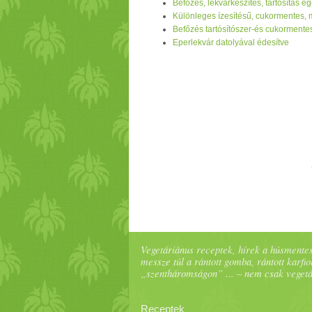
Befőzés, lekvárkészítés, tartósítás 
Különleges ízesítésű, cukormentes,
Befőzés tartósítószer-és cukormente
Eperlekvár datolyával édesítve
Vegetáriánus receptek, hírek a húsmentes
messze túl a rántott gomba, rántott karfiol
„szentháromságon” ... – nem csak veget
Receptek