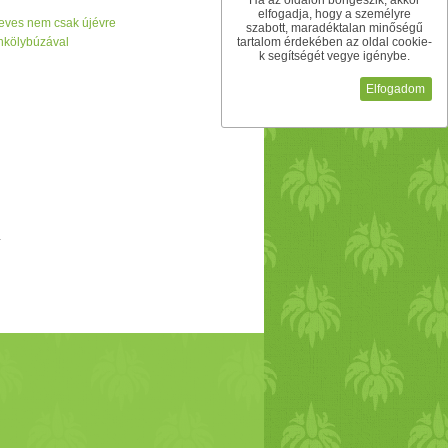
Ha az oldalon böngészik, akkor
elfogadja, hogy a személyre
eves nem csak újévre
szabott, maradéktalan minőségű
önkölybúzával
tartalom érdekében az oldal cookie-
k segítségét vegye igénybe.
Elfogadom