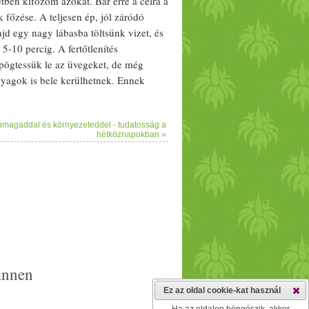
tben kifőzöm azokat. Bár erre a célra a
főzése. A teljesen ép, jól záródó
jd egy nagy lábasba töltsünk vizet, és
5-10 percig. A fertőtlenítés
söpögtessük le az üvegeket, de még
nyagok is bele kerülhetnek. Ennek
a több órás munkánk egykönnyen a
nis ezekben nincs tartósítószer, ezért
nmagaddal és környezeteddel - tudatosság a
t
et készíteni , én minden esetben ezzel
hétköznapokban »
 ízesíthetjük (
vanília
,
fahéj
,
gyömbér
,
nt vannak olyan
gyümölcs
ök,
art használok. Az alapanyagokat minden
lőle. D
arab
oljuk fel, és a belsejét is
savarjuk rá a kifőzött kupakot, majd
Ezután jöhet a száraz dunszt, ami azt
jságpapírba becso
mag
olni, hogy ne
hűljön ki a finomság. 2-3 nap elteltével
omlik (ha addig ne fogy el).
innen
Ez az oldal cookie-kat használ