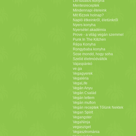
Lét-tudatos konyha
Mentesreceptek
Mindennapi ételeink
Mit főzzek holnap?
Napló étkeinkről, életünkről
Nyers konyha
Nyersétel akadémia
Prove - a világ vegán szemmel
Punk In The Kitchen
Répa Konyha
Rongybaba konyha
Sose mondd, hogy soha
Szelíd életmódváltók
Vajaspánkó
ve.ga
Vegagyerek
Vegaléria
VegaLife
Vegán Anyu
Vegán Család
Vegán lettem
Vegán muflon
Vegán receptek Tőlünk Nektek
Vegan Spirit
Vegangster
VegaNinja
vegasziget
Vegasztrománia