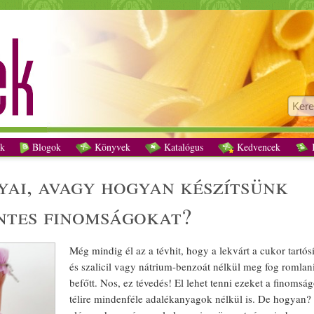
s fortélyai, avagy hogyan készítsünk tartósítószermentes finomságokat? recept veg
k
Blogok
Könyvek
Katalógus
Kedvencek
K
ntes
finomságokat?
Még mindig él az a tévhit, hogy a
lekvár
t a
cukor
tartósí
és szalicil vagy
nátrium
-benzoát nélkül meg fog romlani
befőtt
. Nos, ez tévedés! El lehet tenni ezeket a finomsá
téli
re mindenféle adalékanyagok nélkül is. De hogyan? 