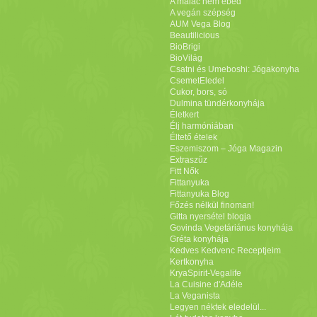
A malac nem ebéd
A vegán szépség
AUM Vega Blog
Beautilicious
BioBrigi
BioVilág
Csatni és Umeboshi: Jógakonyha
CsemetEledel
Cukor, bors, só
Dulmina tündérkonyhája
Életkert
Élj harmóniában
Éltető ételek
Eszemiszom – Jóga Magazin
Extraszűz
Fitt Nők
Fittanyuka
Fittanyuka Blog
Főzés nélkül finoman!
Gitta nyersétel blogja
Govinda Vegetáriánus konyhája
Gréta konyhája
Kedves Kedvenc Receptjeim
Kertkonyha
KryaSpirit-Vegalife
La Cuisine d'Adéle
La Veganista
Legyen néktek eledelül...