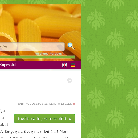
etáriánus
részletes keresés »
apcsolat
2015. AUGUSZTUS 19.
ÉLTETŐ ÉTELEK
tja
 a
tovább a teljes receptért »
gokat
A lényeg az üveg sterilizálása! Nem