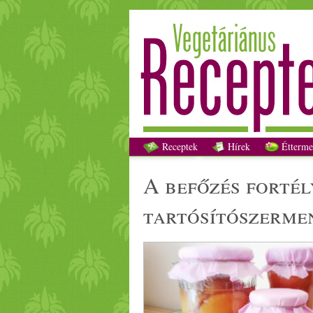
A befőzé
Receptek
Hírek
Étterme
a befőzés fortélyai, avagy hogyan készítsünk
tartósítószer
me