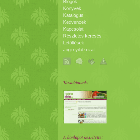
Blogok
Könyvek
Katalógus
Kedvencek
Kapcsolat
Részletes keresés
Letöltések
Jogi nyilatkozat
Társoldalunk:
A honlapot készítette: