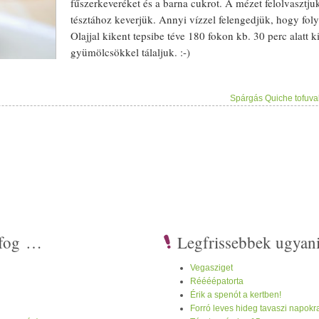
fűszerkeverék
et és a barna cukrot. A
méz
et felolvasztju
tésztához keverjük. Annyi
víz
zel felengedjük, hogy fol
Olaj
jal kikent tepsibe téve 180 fokon kb. 30 perc alatt k
gyümölcs
ökkel tálaljuk. :-)
Spárgás Quiche tofuval
i fog …
Legfrissebbek ugyan
Vegasziget
Réééépatorta
Érik a spenót a kertben!
Forró leves hideg tavaszi napokr