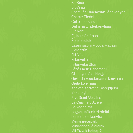
BioBrigi
BioVilág
Csatni és Umeboshi: Jógakonyha
CsemetEledel
Cukor, bors, só
Dulmina tündérkonyhája
Életkert
Élj harmóniában
Éltető ételek
Eszemiszom – Jóga Magazin
Extraszűz
Fitt Nők
Fittanyuka
Fittanyuka Blog
Főzés nélkül finoman!
Gitta nyersétel blogja
Govinda Vegetáriánus konyhája
Gréta konyhája
Kedves Kedvenc Receptjeim
Kertkonyha
KryaSpirit-Vegalife
La Cuisine d'Adéle
La Veganista
Legyen néktek eledelül...
Lét-tudatos konyha
Mentesreceptek
Mindennapi ételeink
Mit főzzek holnap?