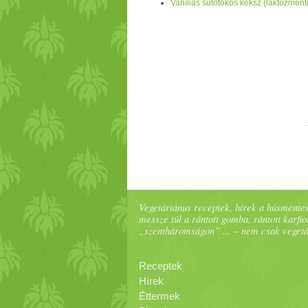
Vaníliás sütőtökös keksz (laktózment
Vegetáriánus receptek, hírek a húsmentes
messze túl a rántott gomba, rántott karfiol
„szentháromságon” ... – nem csak veget
Receptek
Hírek
Éttermek