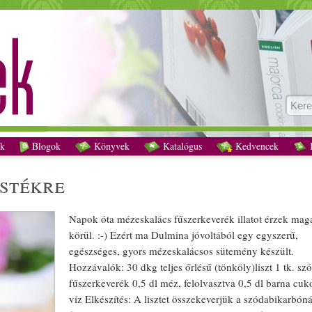
A tél íze, nyári estékre recept vegetáriánus
k
Blogok
Könyvek
Katalógus
Kedvencek
K
stékre
Napok óta
mézeskalács
fűszerkeverék
illatot érzek
mag
körül. :-) Ezért ma Dulmina jóvoltából egy egyszerű,
egészséges
,
gyors
mézeskalács
os
sütemény
készült.
Hozzávalók: 30 dkg teljes őrlésű (
tönköly
)
liszt
1 tk.
szó
fűszerkeverék
0,5 dl
méz
, felolvasztva 0,5 dl barna
cuk
víz
Elkészítés: A
liszt
et összekeverjük a szódabikarbón