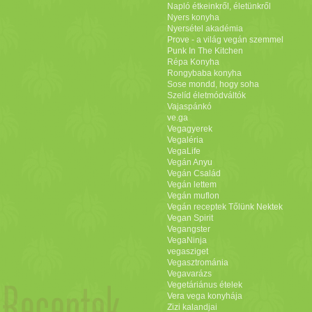
Napló étkeinkről, életünkről
Nyers konyha
Nyersétel akadémia
Prove - a világ vegán szemmel
Punk In The Kitchen
Répa Konyha
Rongybaba konyha
Sose mondd, hogy soha
Szelíd életmódváltók
Vajaspánkó
ve.ga
Vegagyerek
Vegaléria
VegaLife
Vegán Anyu
Vegán Család
Vegán lettem
Vegán muflon
Vegán receptek Tőlünk Nektek
Vegan Spirit
Vegangster
VegaNinja
vegasziget
Vegasztrománia
Vegavarázs
Vegetáriánus ételek
Vera vega konyhája
Zizi kalandjai