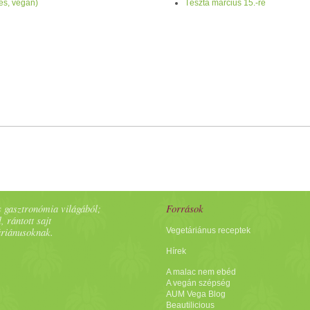
es, vegán)
Tészta március 15.-re
 gasztronómia világából;
Források
, rántott sajt
áriánusoknak.
Vegetáriánus receptek
Hírek
A malac nem ebéd
A vegán szépség
AUM Vega Blog
Beautilicious