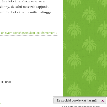
k és a
lekvár
ral összekeverve a
yékony, de sűrű masszát kapjunk.
isütjük.
Lekvár
ral,
vanília
pudinggal,
 és nyers zöldségsalátával (gluténmentes) »
innen
Ez az oldal cookie-kat használ
a