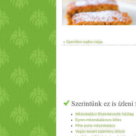
« Spenótos-sajtos csiga
Szerintünk ez is ízlen
Mézeskalács fűszerkeverék házilag
Epres-mézeskalácsos köles
Pihe-puha mézeskalács
Vegán kevert sütemény dióval