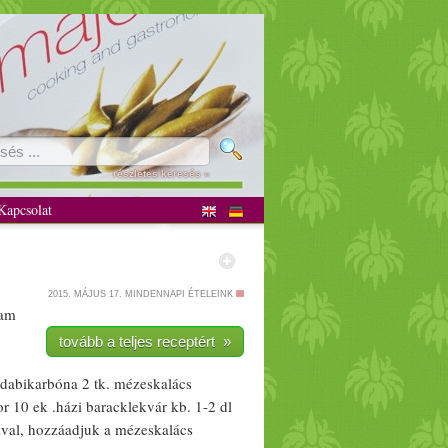
részletes keresés »
apcsolat
2015. MÁJUS 17.
MINDENNAPI ÉTELEINK
am
tovább a teljes receptért »
dabikarbóna
2 tk.
mézeskalács
or
10 ek .
házi
barack
lekvár kb. 1-2 dl
ával, hozzáadjuk a
mézeskalács