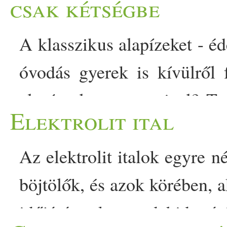
csak kétségbe
A klasszikus alapízeket - éd
óvodás gyerek is kívülről 
alapízzel, az umamival? Te 
Elektrolit ital
ázsiai étteremben, bizonyár
hasonlítható ízzel. De v
Az elektrolit italok egyre 
gasztronómiai utazás ahho
böjtölők, és azok körében, 
post Veszélyes lehet? A ti
időjárás okozta dehidratá