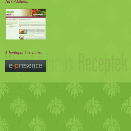
Társoldalunk:
A honlapot készítette: