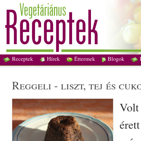
Receptek
Hírek
Éttermek
Blogok
reggeli
-
liszt
,
tej
és
cuk
Volt
éret