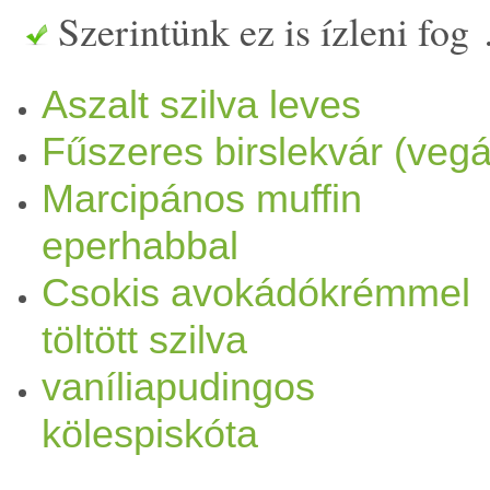
Szerintünk ez is ízleni fog
sütöttem. Nagy örömömre 
Aszalt szilva leves
cukrot, pont elég
édes
volt 
Fűszeres birslekvár (veg
Marcipános muffin
eperhabbal
Csokis avokádókrémmel
töltött szilva
vaníliapudingos
kölespiskóta