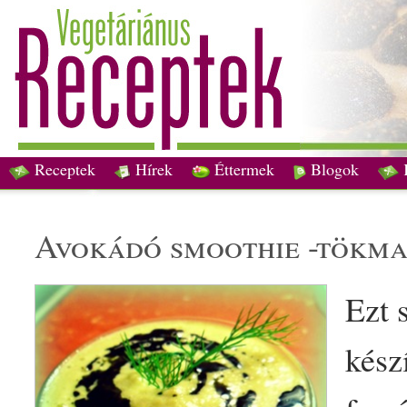
Receptek
Hírek
Éttermek
Blogok
avokádó
smoothie -
tökm
Ezt 
kész