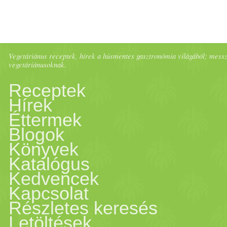
Vegetáriánus receptek, hírek a húsmentes gasztronómia világából; messze 
vegetáriánusoknak.
Receptek
Hírek
Éttermek
Blogok
Könyvek
Katalógus
Kedvencek
Kapcsolat
Részletes keresés
Letöltések