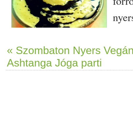
forr
nyer
Fogy
azok
« Szombaton Nyers Vegá
Ashtanga Jóga parti
szer
szervezetüket, ez a
lúgosító
vitamin
okkal, esszenciális z
Elkészítés pedig 3 percet ve
részére) 1 érett
avokádó
meg