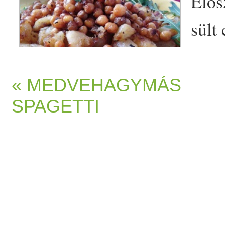
Elős
sült
beje
fűsz
« MEDVEHAGYMÁS
SPAGETTI
egye
bras
sült
szója
kockákat, ahogy az
csicseriborsó
annyira
gazda
kihagytam.
Fehérje
forrásáró