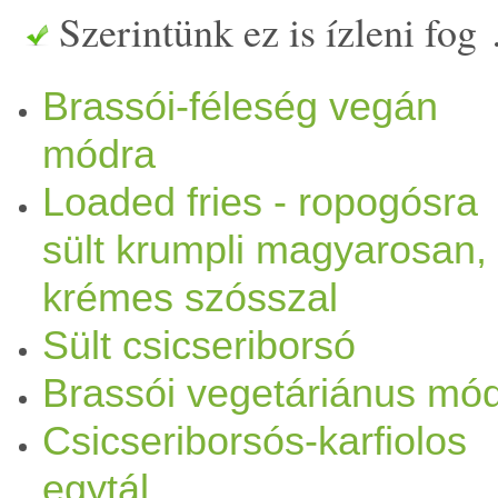
Szerintünk ez is ízleni fog
földünk bizonyos területein
Brassói-féleség vegán
konyhában történő alk
alma
z
módra
területek, ahol az emberek 
Loaded fries - ropogósra
nem annyira könnyen elérhet
sült krumpli magyarosan,
Dél-Amerika). A recept: Ho
krémes szósszal
Sült csicseriborsó
csicseriborsó
(Attól függően,
Brassói vegetáriánus mó
vagy több) - 12-14 db
krump
Csicseriborsós-karfiolos
fűszerpaprika
- őrölt
kömén
egytál