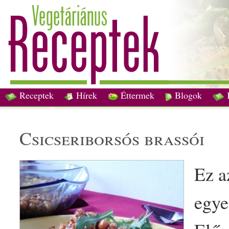
Receptek
Hírek
Éttermek
Blogok
csicseriborsó
s bras
só
i
Ez 
egye