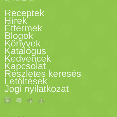
vagy mindenki külön szed t
Receptek
Hírek
csicseriborsó
t. Rukkolát ett
Éttermek
Blogok
más
saláta
is remekül passzo
Könyvek
Katalógus
elsősorban húsból áll, és má
Kedvencek
(szaftosabban, aki így szere
Kapcsolat
Részletes keresés
csicseriborsó
növényi
fehérj
Letöltések
Jogi nyilatkozat
egészséges
ebb hozzávaló, mi
szójánál is jobb.