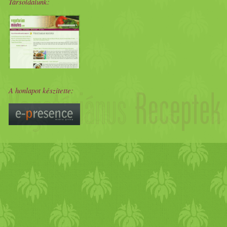
Társoldalunk:
A honlapot készítette: