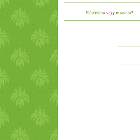
Fehérrépa
mazsola
vagy
?