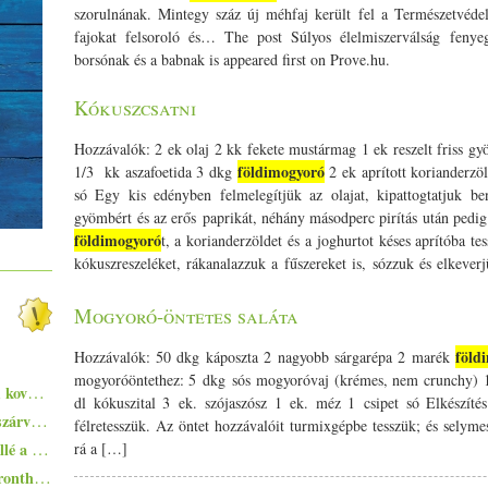
szorulnának. Mintegy száz új méhfaj került fel a Természetvéde
fajokat felsoroló és… The post Súlyos élelmiszerválság fenye
borsónak és a babnak is appeared first on Prove.hu.
Kókuszcsatni
Hozzávalók: 2 ek olaj 2 kk fekete mustármag 1 ek reszelt friss gy
földimogyoró
1/­­3 kk aszafoetida 3 dkg
2 ek aprított korianderzö
só Egy kis edényben felmelegítjük az olajat, kipattogtatjuk 
gyömbért és az erős paprikát, néhány másodperc pirítás után pedig 
földimogyoró
t, a korianderzöldet és a joghurtot késes aprítóba 
kókuszreszeléket, rákanalazzuk a fűszereket is, sózzuk és elkeve
egy-két kanál joghurtot vagy vizet. Egy órát pihentetjük, ho
tálaljuk.
Mogyoró-öntetes saláta
föld
Hozzávalók: 50 dkg káposzta 2 nagyobb sárgarépa 2 marék
mogyoróöntethez: 5 dkg sós mogyoróvaj (krémes, nem crunchy) 
Zsurek - a lengyelek savanykás ízvilágú, kovászos levese
dl kókuszital 3 ek. szójaszósz 1 ek. méz 1 csipet só Elkészítés:
Pisto, azaz a spanyolok lecsója - egy huszárvágással tesszük laktatóbbá
félretesszük. Az öntet hozzávalóit turmixgépbe tesszük; és selymes
Ezekkel a főételekkel nem nyúlhatsz mellé a hőségben - 5+1 kánikularecept
rá a […]
Egyszerűen elkészíthető ételek - 10+1 elronthatatlan recept kezdő konyhatündéreknek