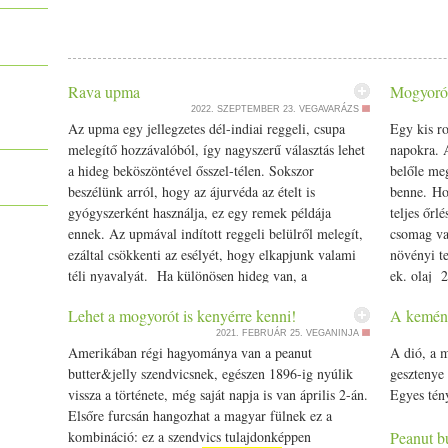
Rava upma
Mogyoróv
2022. SZEPTEMBER 23.
VEGAVARÁZS
Az upma egy jellegzetes dél-indiai reggeli, csupa
Egy kis ro
melegítő hozzávalóból, így nagyszerű választás lehet
napokra. A
a hideg beköszöntével ősszel-télen. Sokszor
belőle me
beszélünk arról, hogy az ájurvéda az ételt is
benne. Hoz
gyógyszerként használja, ez egy remek példája
teljes őrl
ennek. Az upmával indított reggeli belülről melegít,
csomag va
ezáltal csökkenti az esélyét, hogy elkapjunk valami
növényi t
téli nyavalyát. Ha különösen hideg van, a
ek. olaj 2
gyömbérből vagy chiliből tehet bele többet is, aki
össze a lis
Lehet a mogyorót is kenyérre kenni!
A kemény
bírja. Hozzávalók: 1 pohár búzadara 3 ek ghí vagy
sütőporral
2021. FEBRUÁR 25.
VEGANINJA
olaj 2 kk fekete mustármag 2 kk római kömény 2 kk
összekever
Amerikában régi hagyománya van a peanut
A dió, a 
földimogyoró
urad dhal elhagyható 1 ek
dolgozzuk 
butter&jelly szendvicsnek, egészen 1896-ig nyúlik
gesztenye 
(elhagyható) fél ek reszelt friss gyömbér fél ek
tegyünk k
vissza a története, még saját napja is van április 2-án.
Egyes tény
apróra vágott zöld chili (vagy egy kevés szárított,
lekentem o
Elsőre furcsán hangozhat a magyar fülnek ez a
ízlés szerint) 5-6 curry levél 3/­­4 kk asafoetida fél kk
"keverékke
kombináció: ez a szendvics tulajdonképpen
Peanut bu
kurkuma 30-40 dkg vegyes zöldség apróra vágva
előzetese