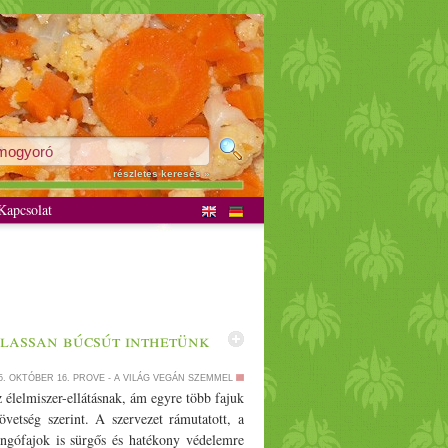
részletes keresés »
apcsolat
 lassan búcsút inthetünk
5. OKTÓBER 16.
PROVE - A VILÁG VEGÁN SZEMMEL
 élelmiszer-ellátásnak, ám egyre több fajuk
vetség szerint. A szervezet rámutatott, a
ngófajok is sürgős és hatékony védelemre