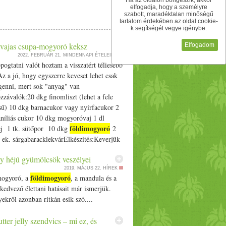
Ha az oldalon böngészik, akkor
elfogadja, hogy a személyre
szabott, maradéktalan minőségű
tartalom érdekében az oldal cookie-
k segítségét vegye igénybe.
ajas csupa-mogyoró keksz
Elfogadom
2022. FEBRUÁR 21.
MINDENNAPI ÉTELEINK
pogtatni valót hoztam a visszatért téliesebb
z a jó, hogy egyszerre keveset lehet csak
genni, mert sok "anyag" van
závalók:20 dkg finomliszt (lehet a fele
ésű) 10 dkg barnacukor vagy nyírfacukor 2
níliás cukor 10 dkg mogyoróvaj 1 dl
földimogyoró
ej 1 tk. sütőpor 10 dkg
2
 ek. sárgabaracklekvárElkészítés:Keverjük
ztet a cukorral, vaníliás cukorral,
 héjú gyümölcsök veszélyei
. Ehhez keverjük hozzá az előzetesen
2019. MÁJUS 22.
HÍREK
t mogyoróvajat és tejet. Alaposan
földimogyoró
mogyoró, a
, a mandula és a
össze, és sütőpapírral bélelt tepsibe
kedvező élettani hatásait már ismerjük.
edvünk szerinti formákat. Én a végén
ekről azonban ritkán esik szó....
lajjal és sárgabaracklekvárral összekevert
l", majd ebbe "ragasztottam" bele az
tter jelly szendvics – mi ez, és
n rusztikusra tört mogyoródarabokat.