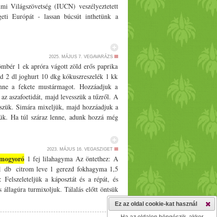
lmi Világszövetség (IUCN) veszélyeztetett
geti Európát - lassan búcsút inthetünk a
2025. MÁJUS 7.
VEGAVARÁZS
ömbér 1 ek apróra vágott zöld erős paprika
ld 2 dl joghurt 10 dkg kókuszreszelék 1 kk
benne a fekete mustármagot. Hozzáadjuk a
az aszafoetidát, majd levesszük a tűzről. A
tesszük. Simára mixeljük, majd hozzáadjuk a
rjük. Ha túl száraz lenne, adunk hozzá még
gy az ízek összeérjenek. Sós csemegékhez
2023. MÁJUS 16.
VEGASZIGET
imogyoró
1 fej lilahagyma Az öntethez: A
1 db citrom leve 1 gerezd fokhagyma 1,5
 Felszeleteljük a káposztát és a répát, és
 állagúra turmixoljuk. Tálalás előtt öntsük
Ez az oldal cookie-kat használ