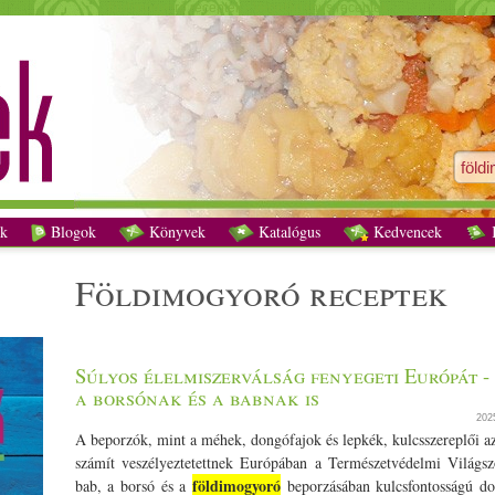
földimogyoró receptek - Vegetáriánus receptek
k
Blogok
Könyvek
Katalógus
Kedvencek
K
földimogyoró receptek
Súlyos élelmiszerválság fenyegeti Európát -
a borsónak és a babnak is
202
A beporzók, mint a méhek, dongófajok és lepkék, kulcsszereplői az
számít veszélyeztetettnek Európában a Természetvédelmi Világszö
földimogyoró
bab, a borsó és a
beporzásában kulcsfontosságú do