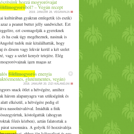
észítsünk hozzá mogyoróvajat
földimogyoró
ból? – Vegán recept
2019. JANUÁR 28.
VEGANINJA
i kultúrában gyakran emlegetik (és eszik)
azaz a peanut butter jelly sandwichet. Ezt
eggelire, ezt csomagolják a gyereknek
, és ha csak úgy megéheznek, nasinak is
Angolul tudók már kitalálhatták, hogy
 és dzsem vagy lekvár kerül a két szelet
é, vagy a szelet kenyér tetejére. Elég
 mogyoróvajnak igen magas az
ma, a lekvárok pedig cukrosak, de szerintem
földimogyoró
alós
s energia
m feltétlen haladja meg a zsír- és
laktózmentes, gluténmentes, vegán)
lma az átlagos, magyar sajtos-kecsapos
2018. JANUÁR 20.
ZIZI KALANDJAI
t, és mivel állati eredetű anyagoktól
gyors snack ötlet a hétvégére, amihez
oknak a káros hatását is elkerüljük. Aki a
sak három alapanyagra van szükségünk és
, de tápláló reggeliket kedveli, annak a
 alatt elkészül, a hétvégére pedig el
ecepteket ajánlom. A mogyoróvajas-
tva nassolnivalóval. Imádták a fiúk
zendvics elkészítését nem nagyon kell
összegyúrtuk, kóstolgatták (ahogyan
om, de talán a beszerzési helyekről
oktak főzés közben), aztán falatoztak a
szélni. Lekvár vásárlásánál a
 párat uzsonnára. A golyók fő hozzávalója
bb, hogy olyat vegyünk, ami zselatintól és
dimogyoró
vaj, ehhez jön kókuszliszt és egy