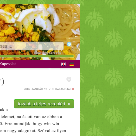
részletes keresés »
apcsolat
n
)
2016. JANUÁR 13.
ZIZI KALANDJAI
tovább a teljes receptért »
ak a
telemet, na és ott van az ebben a
tő. Erre mondják, hogy win-win
zem nagy adagokat. Szóval az ilyen