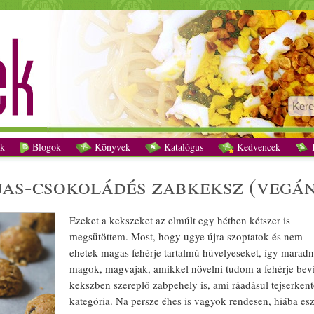
Földimogyoróvajas-csokoládés zabkeksz (vegán) recept vegetáriánus
k
Blogok
Könyvek
Katalógus
Kedvencek
K
jas-
csokoládé
s zab
keksz
(
vegá
Ezeket a
keksz
eket az elmúlt egy hétben kétszer is
megsütöttem. Most, hogy ugye újra szoptatok és nem
ehetek
mag
as
fehérje
tartalmú
hüvelyes
eket, így maradn
mag
ok,
mag
vajak, amikkel növelni tudom a
fehérje
bevi
keksz
ben szereplő
zabpehely
is, ami ráadásul
tej
serken
kategória. Na persze éhes is vagyok rendesen, hiába es