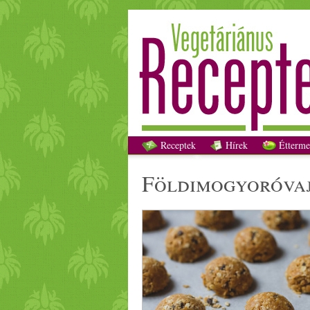
Receptek
Hírek
Étterme
földimogyoró
va