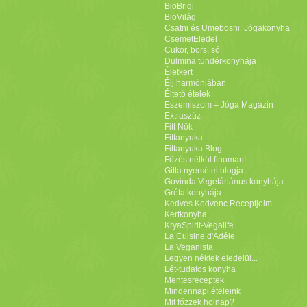
BioBrigi
BioVilág
Csatni és Umeboshi: Jógakonyha
CsemetEledel
Cukor, bors, só
Dulmina tündérkonyhája
Életkert
Élj harmóniában
Éltető ételek
Eszemiszom – Jóga Magazin
Extraszűz
Fitt Nők
Fittanyuka
Fittanyuka Blog
Főzés nélkül finoman!
Gitta nyersétel blogja
Govinda Vegetáriánus konyhája
Gréta konyhája
Kedves Kedvenc Receptjeim
Kertkonyha
KryaSpirit-Vegalife
La Cuisine d'Adéle
La Veganista
Legyen néktek eledelül...
Lét-tudatos konyha
Mentesreceptek
Mindennapi ételeink
Mit főzzek holnap?