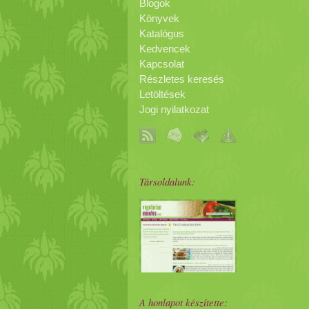
Blogok
Könyvek
Katalógus
Kedvencek
Kapcsolat
Részletes keresés
Letöltések
Jogi nyilatkozat
Társoldalunk:
A honlapot készítette: