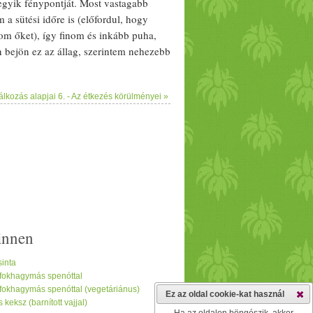
egyik fénypontját. Most vastagabb
 a sütési időre is (előfordul, hogy
om őket), így finom és inkább puha,
bejön ez az állag, szerintem nehezebb
abpehely
,
csoki
cseppek… nyerő
e és 2 evőkanál sima
földimogyoró
vaj
lkozás alapjai 6. - Az étkezés körülményei »
uszvirág
cukor
– 1/­­4 bögre
zabtej
,
vőkanál
víz
– 1/­­3 bögre
étcsokoládé
y kis tálkában keverjük össze a
 ki sütőpapírral. Közben egy tálban
szt
et. Öntsük hozzá a
zabtej
et és a
munk, akkor össze kell ragadnia. Ha
 bele a tésztát és adagoljunk
tenyerünkkel lapítsuk le kicsit. Az
innen
inta
 fokhagymás spenóttal
fokhagymás spenóttal (vegetáriánus)
Ez az oldal cookie-kat használ
eksz (barnított vajjal)