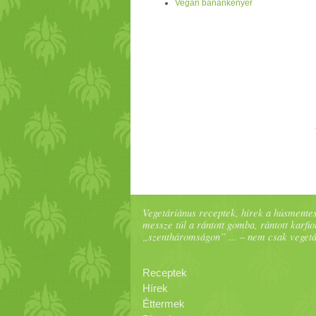
Vegán banánkenyér
Vegetáriánus receptek, hírek a húsmentes
messze túl a rántott gomba, rántott karfiol
„szentháromságon” ... – nem csak veget
Receptek
Hírek
Éttermek