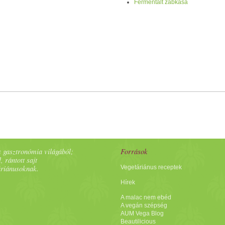
Fermentált zabkása
 gasztronómia világából;
Források
, rántott sajt
áriánusoknak.
Vegetáriánus receptek
Hírek
A malac nem ebéd
A vegán szépség
AUM Vega Blog
Beautilicious