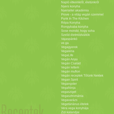
Napló étkeinkről, életünkről
Nyers konyha
Nyersétel akadémia
Prove - a világ vegán szemmel
Punk In The Kitchen
Répa Konyha
Rongybaba konyha
Sose mondd, hogy soha
Szelíd életmódváltók
Vajaspánkó
ve.ga
Vegagyerek
Vegaléria
VegaLife
Vegán Anyu
Vegán Család
Vegán lettem
Vegán muflon
Vegán receptek Tőlünk Nektek
Vegan Spirit
Vegangster
VegaNinja
vegasziget
Vegasztrománia
Vegavarázs
Vegetáriánus ételek
Vera vega konyhája
Zizi kalandjai