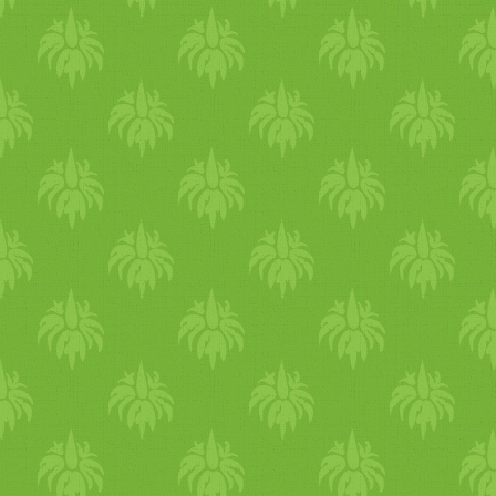
öntsük a szárazhoz, majd egy
össze úgy, hogy a nedves
ke
száraznak (ez erős karmunká
percet igénybe vesz). Sütőpa
cm-es négyzet formát, öntsük
keverék
et, majd kézzel ala
Ahhoz, hogy szép sima legye
d
arab
sütőpapírt, erre tegyü