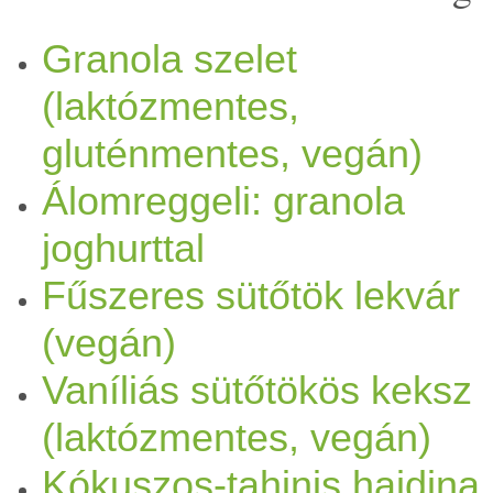
nyolcasával fog kikerülni e
Granola szelet
(laktózmentes,
mézeskalács
sütést Ádival, 
gluténmentes, vegán)
egy elég “alternatív” recept
Álomreggeli: granola
eredetileg nem is
mézeskalá
joghurttal
sikeres lesz a végeredmény 
Fűszeres sütőtök lekvár
(vegán)
receptet. Szóval
müzli
szele
Vaníliás sütőtökös keksz
mert Ádi is így hívja: “Kére
(laktózmentes, vegán)
egyszerű elkészíteni, utána 
Kókuszos-tahinis hajdina