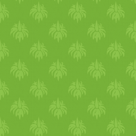
végighaladva egyengessük el
mélyhűtőbe legalább 2-3 órár
keményre hűlt, akkor szelet