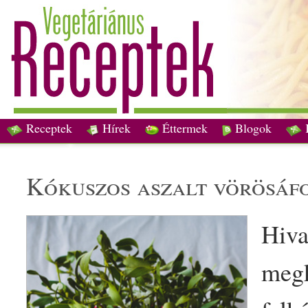
Receptek
Hírek
Éttermek
Blogok
kókusz
os
aszalt
vörösáf
Hiva
megk