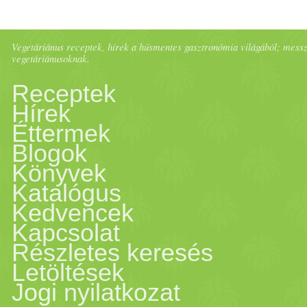
és az utolsó pillanatban bec
Vegetáriánus receptek, hírek a húsmentes gasztronómia világából; messze 
egyesével.
Kókusz
os
aszalt
v
vegetáriánusoknak.
Receptek
Hozzávalók: – 1 és 3/­­4 bög
Hírek
Éttermek
szemű) – 1 bögre
dió
– 1/­­2
Blogok
natúr
napraforgómag
– 2/­­3
Könyvek
Katalógus
mandula
vaj (
földimogyoró
v
Kedvencek
Kapcsolat
bögre
datolya
szirup
(
juhars
Részletes keresés
Letöltések
evőkanál
kókuszzsír
– 1/­­2 
Jogi nyilatkozat