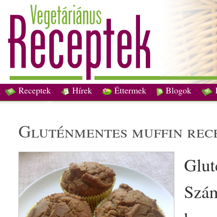
Receptek
Hírek
Éttermek
Blogok
gluténmentes
muffin
rec
Glut
Szám