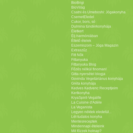
BioBrigi
BioVilág
Csatni és Umeboshi: Jógakonyha
CsemetEledel
Cukor, bors, só
Dulmina tündérkonyhája
Életkert
Élj harmóniában
Éltető ételek
Eszemiszom – Jóga Magazin
Extraszűz
Fitt Nők
Fittanyuka
Fittanyuka Blog
Főzés nélkül finoman!
Gitta nyersétel blogja
Govinda Vegetáriánus konyhája
Gréta konyhája
Kedves Kedvenc Receptjeim
Kertkonyha
KryaSpirit-Vegalife
La Cuisine d'Adéle
La Veganista
Legyen néktek eledelül...
Lét-tudatos konyha
Mentesreceptek
Mindennapi ételeink
Mit főzzek holnap?