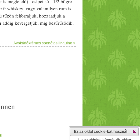
r
is megfelelő) - csipet só - 1/­­2 bögre
gre ír whiskey, vagy valamilyen rum is
ú tűzön felforraljuk, hozzáadjuk a
n addig kevergetjük, míg besűrűsödik.
kávé
t,
mandulatej
et, és a whiskey-t.
os
befőtt
es üvegekbe töltjük, és hűtőben
Avokádókrémes spenótos linguine »
el jó alaposan az üveget.
innen
Ez az oldal cookie-kat használ
s!