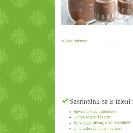
« Nyers krémes
Szerintünk ez is ízlen
Egyszerű kevert sütemény
Currys-zöldborsós rizs
Szilvafagyi, otthon, 4 összetevőből!
Limonádé süti (gluténmentes)