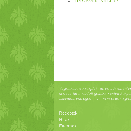
EPRES MANDULAJOGHURT
Vegetáriánus receptek, hírek a húsmentes
messze túl a rántott gomba, rántott karfiol
„szentháromságon” ... – nem csak veget
Receptek
Hírek
Éttermek