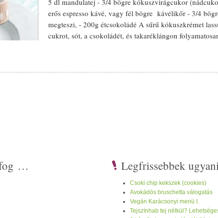
5 dl
mandulatej
- 3/­­4 bögre
kókuszvirág
cukor (
nádcuko
erős espresso
kávé
, vagy fél bögre
kávé
likőr - 3/­­4 bö
megteszi, - 200g
étcsokoládé
A sűrű
kókusz
krémet lass
cukrot, sót, a
csokoládé
t, és takaréklángon folyamatosa
Leves
szük a tűzről. Ha langyosra hűlt, hozzákeverjük a
Attól függ milyen erősre szeretnéd. Üvegbe, vagy csin
tartva 4-5 napig fogyaszthatjuk. Használat előtt rázzuk f
i fog …
Legfrissebbek ugyan
Csoki chip kekszek (cookies)
Avokádós bruschetta válogatás
Vegán Karácsonyi menü I.
Tejszínhab tej nélkül? Lehetsége