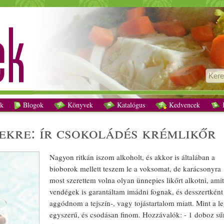
Italtipp az ünnepekre: Ír csokoládés krémlikőr recept vegetáriánus
k
Blogok
Könyvek
Katalógus
Kedvencek
K
ekre: ír
csokoládé
s
krém
likőr
Nagyon ritkán iszom alkoholt, és akkor is általában a
bio
borok mellett teszem le a vok
som
at, de
karácsony
ra
most szerettem volna olyan ünnepies likőrt alkotni, amit
vendégek is garantáltam imádni fognak, és
desszert
ként
aggódnom a
tejszín
-, vagy
tojás
tartalom miatt. Mint a 
egyszerű, és csodásan finom. Hozzávalók: - 1 doboz sű