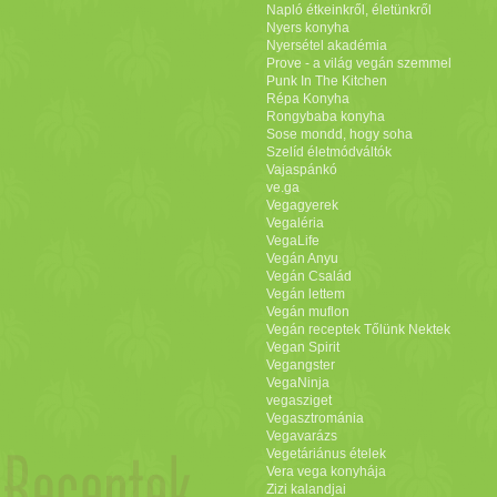
Napló étkeinkről, életünkről
Nyers konyha
Nyersétel akadémia
Prove - a világ vegán szemmel
Punk In The Kitchen
Répa Konyha
Rongybaba konyha
Sose mondd, hogy soha
Szelíd életmódváltók
Vajaspánkó
ve.ga
Vegagyerek
Vegaléria
VegaLife
Vegán Anyu
Vegán Család
Vegán lettem
Vegán muflon
Vegán receptek Tőlünk Nektek
Vegan Spirit
Vegangster
VegaNinja
vegasziget
Vegasztrománia
Vegavarázs
Vegetáriánus ételek
Vera vega konyhája
Zizi kalandjai