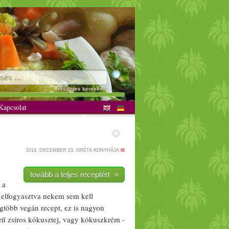
részletes keresés »
apcsolat
2014. DECEMBER 23.
GRÉTA KONYHÁJA
tovább a teljes receptért »
 a
 elfogyasztva nekem sem kell
legtöbb
vegán
recept, ez is nagyon
rű zsíros
kókusztej
, vagy
kókusz
krém -