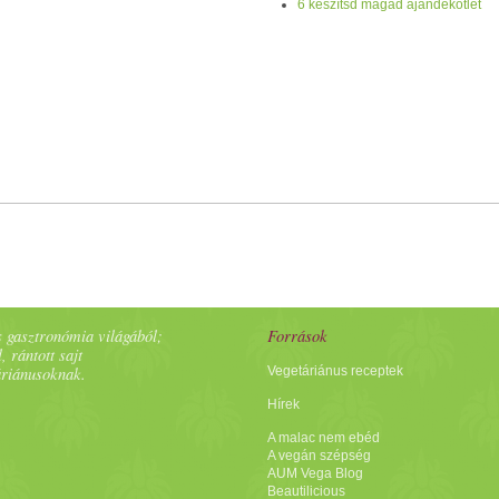
6 készítsd magad ajándékötlet
 gasztronómia világából;
Források
, rántott sajt
áriánusoknak.
Vegetáriánus receptek
Hírek
A malac nem ebéd
A vegán szépség
AUM Vega Blog
Beautilicious