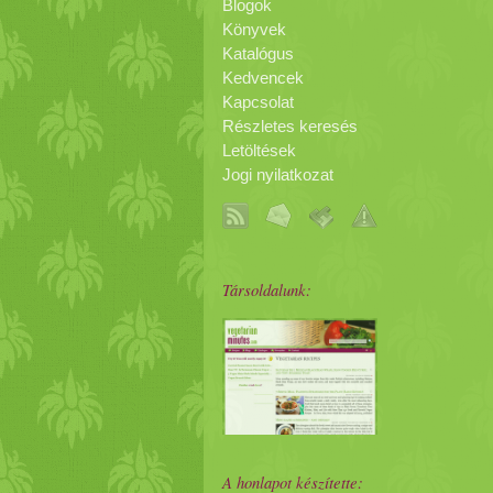
Blogok
Könyvek
Katalógus
Kedvencek
Kapcsolat
Részletes keresés
Letöltések
Jogi nyilatkozat
Társoldalunk:
A honlapot készítette: