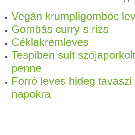
amennyit jónak látunk (mi ne
Vegán krumpligombóc le
Gombás curry-s rizs
jó, ha
krémes
). Megszórhat
Céklakrémleves
hozzá pirítóst,
pirított
mag
v
Tespiben sült szójapörköl
penne
Forró leves hideg tavaszi
napokra