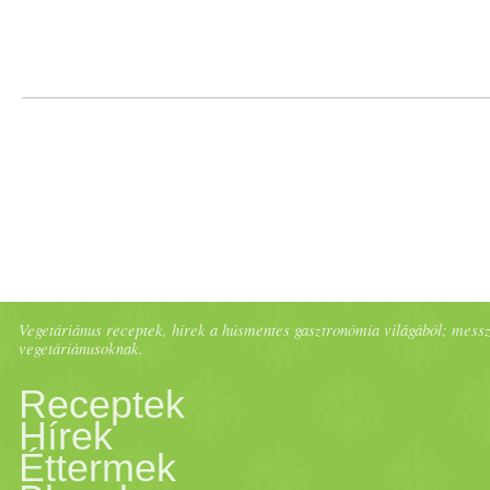
Vegetáriánus receptek, hírek a húsmentes gasztronómia világából; messze 
vegetáriánusoknak.
Receptek
Hírek
Éttermek