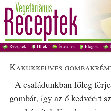
Receptek
Hírek
Éttermek
Blogok
kakukkfüves gomba
krém
A családunkban főleg férje
gombát, így az ő kedvéért sz