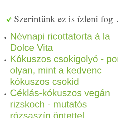
lökést, inspirációt. Végere
Szerintünk ez is ízleni fog
szerintem gyönyörű a hófeh
Névnapi ricottatorta á la
és a mélybarna
keksz
es alap
Dolce Vita
kókusz
os, remekül szeletelh
Kókuszos csokigolyó - po
nem túl
édes
és egészen kö
olyan, mint a kedvenc
kókuszos csokid
Kókusz
os
ricotta
torta Hozz
Céklás-kókuszos vegán
torta
formához) 15 dkg teljes
rizskoch - mutatós
Édest használtam) 50 dkg
ri
rózsaszín öntettel