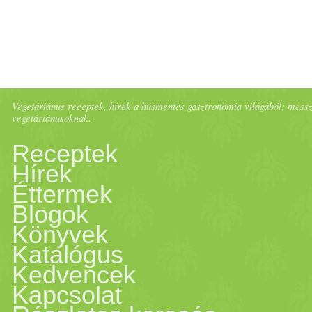
a hűtőben, de biztos vagyok
már nyugodtan szeletelhető
körbevágtam a tortát, mielőt
Vegetáriánus receptek, hírek a húsmentes gasztronómia világából; messze 
vegetáriánusoknak.
Receptek
Hírek
Éttermek
Blogok
Könyvek
Katalógus
Kedvencek
Kapcsolat