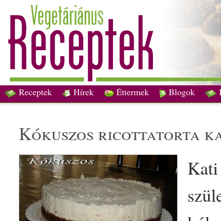
Receptek
Hírek
Éttermek
Blogok
kókusz
os
ricotta
torta k
Kati
szül