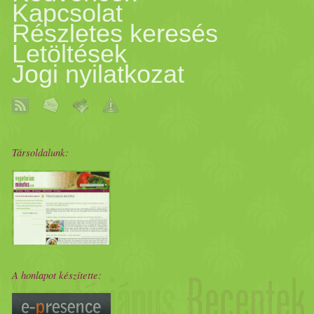
Kapcsolat
kicsit tovább tartott, mondj
Részletes keresés
Letöltések
élet
emből.
Gyümölcs
lé: 1 p
Jogi nyilatkozat
kg, ebből 76 dkg juice lett 
pontosabb, mint a szemmért
Társoldalunk:
ahogy jött ki a száraz anyag
tettem vissza a betöltő nyílá
újra lenyomtam. Ja, és nyom
A honlapot készítette:
mag
ától lecsúszik, és
termés