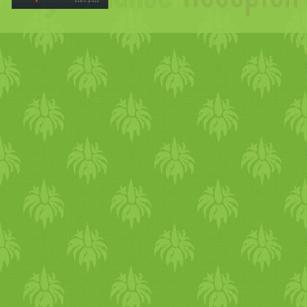
préselés. Szóval amíg érezt
rost, addig pakoltam vissza
nagyon finom,
hab
nélküli n
alig pár dkg száraz anyag. 
marad, ennek egy része kipo
gépben, ami mosogatás közb
vagy
szilva
: szerintem ezt a 
gyümölcs
öket lehet nagyobb