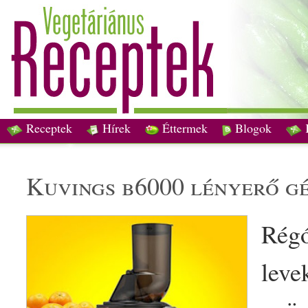
Receptek
Hírek
Éttermek
Blogok
kuvings b6000 lényerő g
Rég
leve