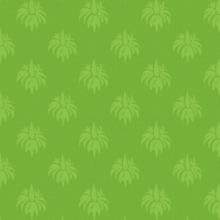
ezt a készüléket... a lányom 
hová viszik? na neee, még 
megnézni működés közben, a