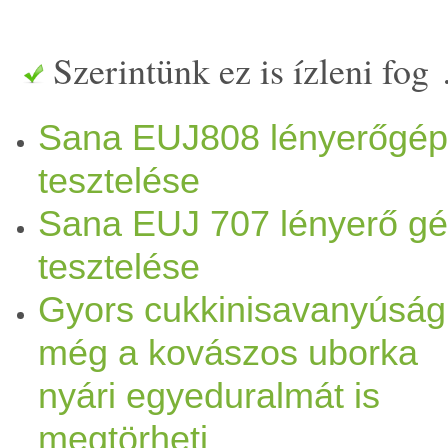
egy köztes megoldást... ami
Szerintünk ez is ízleni fog
majdnem ugyanolyan)
gyors
Sana EUJ808 lényerőgép
betöltő nyílása nagy, és nagy
tesztelése
anyagból... Ez a gép pedig
Sana EUJ 707 lényerő g
whole slow juicer vagyis
hi
tesztelése
Gyors cukkinisavanyúság
benyomás :) ilyen volt. A m
még a kovászos uborka
mag
as építésű, nem fér el a
nyári egyeduralmát is
alatt... így csak szétszedve 
megtörheti