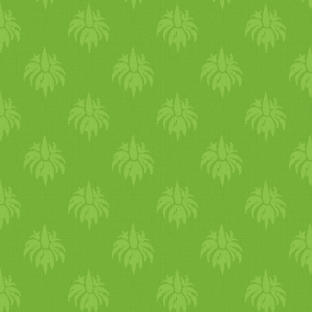
mag
ozni. A lédús
gyümölcs
gyors
an lecsusszannak a csús
rostokat egyszer vagy kétsze
megeszi szépen, és a vége
lé, a rostok meg mehetnek a
79 dkg lé lett, a megmaradt r
hogy igazán nem sajnálja m
értékes
anyagot kifacsartunk