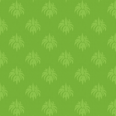
észrevettem: van egy elzáró 
jó, amikor már elveszem a ka
mondjuk átönteni poharakba,
lékészítést. Eddig mindig tr
alátenni... hogy ne az asztal
ez is meg van oldva :) ME
egyértelműen ötös! Arra kel
szálanként, illetve a szálak
hanem inkább egy kis c
som