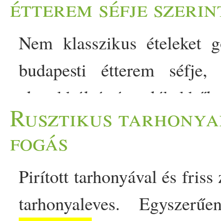
étterem séfje szerin
Nem klasszikus ételeket 
budapesti étterem séfje,
alapokból és ízemlékekből 
Rusztikus tarhonyal
kapcsolódni. Maga az ét
fogás
születik, valami egészen
Pirított tarhonyával és friss
formában nem létezett. 
tarhonyaleves. Egyszerű
étteremcsalád legfiatalabb