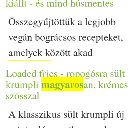
rituálé, egy igazi közösségé
kiállt - és mind húsmentes
összejövetelről vagy barát
Összegyűjtöttük a legjobb
alkalomra lehet találni… T
vegán bográcsos recepteket,
kiált - és mind húsmentes ap
amelyek között akad
magyaros
klasszikus, de
Loaded fries - ropogósra sült
keleti ihletésű egytálétel is.
magyaros
krumpli
an, krémes
szósszal
Bármelyiket is választod,
izgalmas, laktató és sokszínű
A klasszikus sült krumpli új