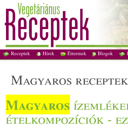
Receptek
Hírek
Éttermek
Blogok
magyaros recepte
Magyaros
ízemléke
ételkompozíciók - e