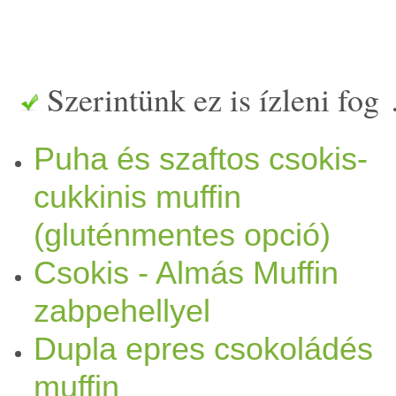
rajta, hogy
édes
ebb, teltebb
paradicsom
savasságát. Egy 
Szerintünk ez is ízleni fog
percig főztem. Amikor megvo
Puha és szaftos csokis-
turmix
oltam. Innentől jöhe
cukkinis muffin
(gluténmentes opció)
Elő
meleg
ítjük elő a sütőt 1
Csokis - Almás Muffin
for
mák
at. A
liszt
et összekev
zabpehellyel
szódabikarbónával,
tökmag
g
Dupla epres csokoládés
Hozzáadjuk az
olaj
at és a
jo
muffin