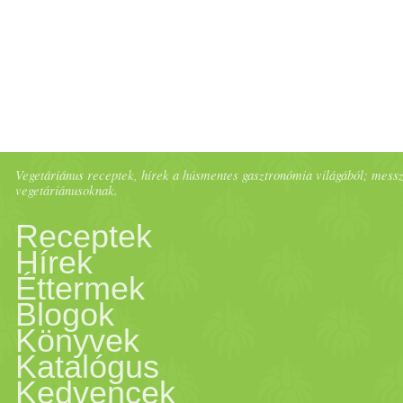
Vegetáriánus receptek, hírek a húsmentes gasztronómia világából; messze 
vegetáriánusoknak.
Receptek
Hírek
Éttermek
Blogok
Könyvek
Katalógus
Kedvencek