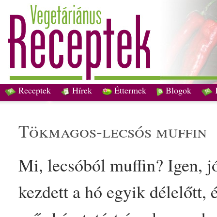
Receptek
Hírek
Éttermek
Blogok
tökmag
os-lecsós
muffin
Mi, lecsóból
muffin
? Igen, j
kezdett a hó egyik délelőtt, 