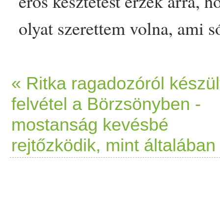
erős késztetést érzek arra, 
olyat szerettem volna, ami s
menni, itthon található öss
boltba, csak ki a
fűszer
kerti
« Ritka ragadozóról készül
felvétel a Börzsönyben -
Hozzávalók: 25 dkg félbarn
mostanság kevésbé
dkg
pirított
tökmag
felaprít
rejtőzködik, mint általában
ek
joghurt
fél ek apróra vág
kk
szódabikarbóna
só csipe
cukkini
s lecsót tavaly ősszel