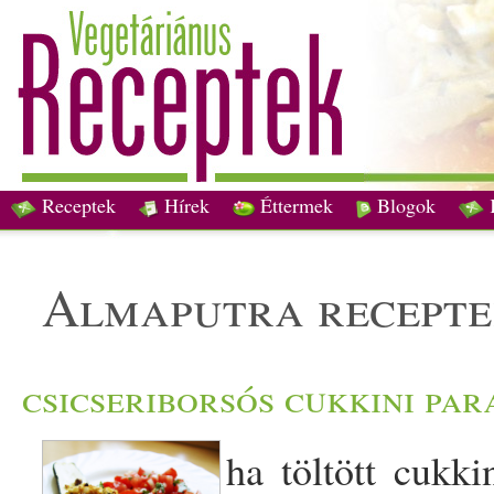
Receptek
Hírek
Éttermek
Blogok
almaputra recept
csicseriborsós cukkini pa
ha töltött cukki