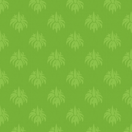
olyan vasárnapi dolog. de íg
ősszel bármikor jó szerintem