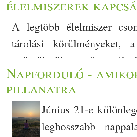
élelmiszerek kapcs
A legtöbb élelmiszer csom
tárolási körülményeket, 
gyümölcsök esetében elle
Napforduló - amiko
helyzet. De sokan a kenyeret 
pillanatra
biztos, ami biztos. Hogy ki
Június 21-e különleg
családi
a többségnél a
szok
leghosszabb nappal
azonban ezek sokszor… The