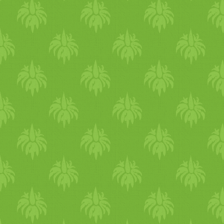
előzőhöz képest. Egy d
arab
i
emberi ösztön diad
alma
skod
vissza. Ismét bebizonyosodo
az osztást, és ez bizony ne
a legnagyobb kihívás talán,
szorgos-dolgos kezek pl. f
aprítottak, stb. az
ebéd
hez, 
közelében lévő cso
mag
okat 