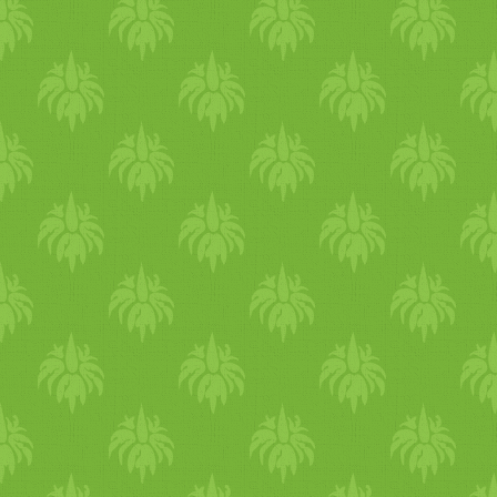
mag
uknál a személyi, vagy 
őrsre. Ami azt illeti, telefo
táskával vagy iratokkal... M
értékeinkre nem mindig oly
ember a távolban, aki probl
a sok afgán menekült. Nem 
hangos
élet
et élnek-e, hogy
lakói....? Most mindenesetre