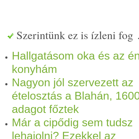
így történt, hogy nem szere
hogy milyen úton-módon leh
Szerintünk ez is ízleni fog
folyamatnak, hogy a Budape
Hallgatásom oka és az é
bevándorlók!) számára valam
konyhám
Nagyon jól szervezett az
Szombaton végre elért hozzá
ételosztás a Blahán, 160
mehetek. Vártam, mint mások
adagot főztek
Közvetlen előtte azonban e
Már a cipődig sem tudsz
mint 20 kg szilvát, mert olv
lehajolni? Ezekkel az