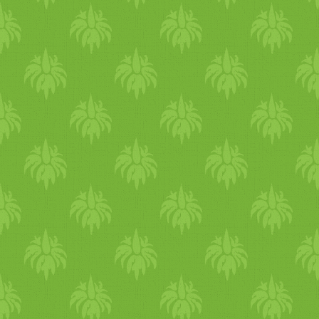
és segítőnk, Ilona (aki amúg
beszél
angol
ul), már megeg
fiúval, hogy segít. Árnyékos
elkezdtek jönni, sorba állni.
aluljáróhoz képest beljebb v
Ekkor néhányan közelükbe m
jelezni feléjük (pl.
angol
ul,
hogy
étel
osztás van, menjen