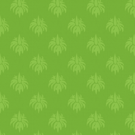
ki. Mivel a
reggeli
csapat id
így kértek, hogy én is menje
rendelkezem, és nem akarnak
étel
osztásnál. Summa sum
ugyanis követtük a
Keleti
nél
Köztársaság tér másik végé
rendőröket is láttunk megálln
hogy minap igazoltatták az 