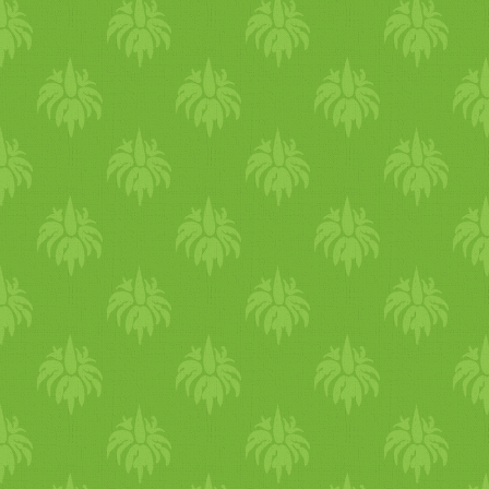
néhány bevásárlóközpont, ah
bevásárlást. Nos, igen, így 
meg pl.
uzsonna
zacskót. Va
látom, de erről majd később
megyek ki a következő
étel
o
hogy legyen hely a mozgásra 
minden), hogy ne menjenek
Míg pakoltam, elkészültek 