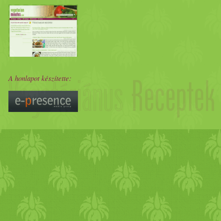
még egy táskányi adag, ami
osztottak szét a később ér
Visszaérkezve láttuk, hogy 
A honlapot készítette:
döntés született, hogy a
Kele
megpróbálkozunk. Közben jöt
ott. (Bővebben itt és itt és 
autóba, és a bázisról átmen
utca felől közelítettük meg 