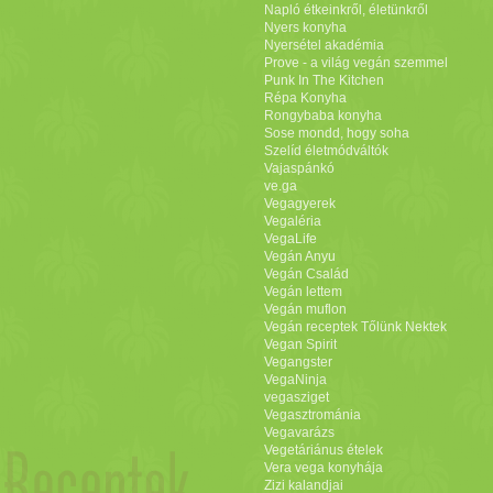
Napló étkeinkről, életünkről
Nyers konyha
Nyersétel akadémia
Prove - a világ vegán szemmel
Punk In The Kitchen
Répa Konyha
Rongybaba konyha
Sose mondd, hogy soha
Szelíd életmódváltók
Vajaspánkó
ve.ga
Vegagyerek
Vegaléria
VegaLife
Vegán Anyu
Vegán Család
Vegán lettem
Vegán muflon
Vegán receptek Tőlünk Nektek
Vegan Spirit
Vegangster
VegaNinja
vegasziget
Vegasztrománia
Vegavarázs
Vegetáriánus ételek
Vera vega konyhája
Zizi kalandjai