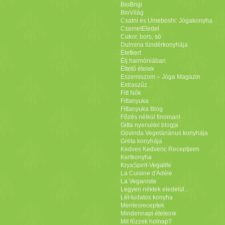
BioBrigi
BioVilág
Csatni és Umeboshi: Jógakonyha
CsemetEledel
Cukor, bors, só
Dulmina tündérkonyhája
Életkert
Élj harmóniában
Éltető ételek
Eszemiszom – Jóga Magazin
Extraszűz
Fitt Nők
Fittanyuka
Fittanyuka Blog
Főzés nélkül finoman!
Gitta nyersétel blogja
Govinda Vegetáriánus konyhája
Gréta konyhája
Kedves Kedvenc Receptjeim
Kertkonyha
KryaSpirit-Vegalife
La Cuisine d'Adéle
La Veganista
Legyen néktek eledelül...
Lét-tudatos konyha
Mentesreceptek
Mindennapi ételeink
Mit főzzek holnap?