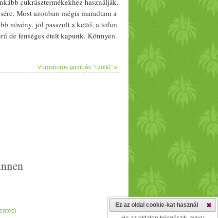
ginkább cukrásztermékekhez használják.
tésére. Most azonban mégis maradtam a
yabb
növény
, jól passzolt a kettő, a
tofu
n
erű de fenséges
étel
t kapunk. Könnyen
táta (
édesburgonya
) - 1-2 db lila
ucoljuk, hoss
zab
b hasábokra vágjuk.
Vörösboros gombás "rizottó" »
nagyobb d
arab
okra. A félkeményre
liával kibélelünk, beletesszük a
öret
nek vagy önálló
étel
nek is
nnyebb beszerezni a selyem
tofu
t.)
innen
Ez az oldal cookie-kat használ
entes)