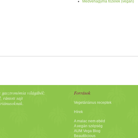
Medvehagyma főzelék (vegán)
 gasztronómia világából;
Források
, rántott sajt
áriánusoknak.
Vegetáriánus receptek
Hírek
A malac nem ebéd
A vegán szépség
AUM Vega Blog
Beautilicious