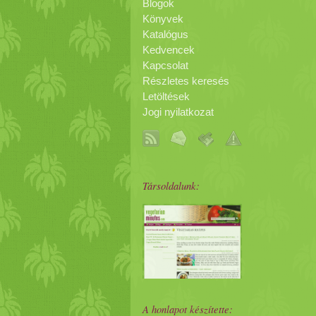
Blogok
Könyvek
Katalógus
Kedvencek
Kapcsolat
Részletes keresés
Letöltések
Jogi nyilatkozat
Társoldalunk:
A honlapot készítette: