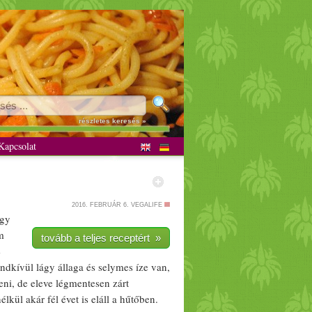
részletes keresés »
apcsolat
2016. FEBRUÁR 6.
VEGALIFE
ogy
m
tovább a teljes receptért »
e
endkívül lágy állaga és selymes íze van,
ni, de eleve lég
mentes
en zárt
kül akár fél évet is eláll a hűtőben.