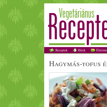
Receptek
Hírek
Étterme
hagymás-
tofu
s
é