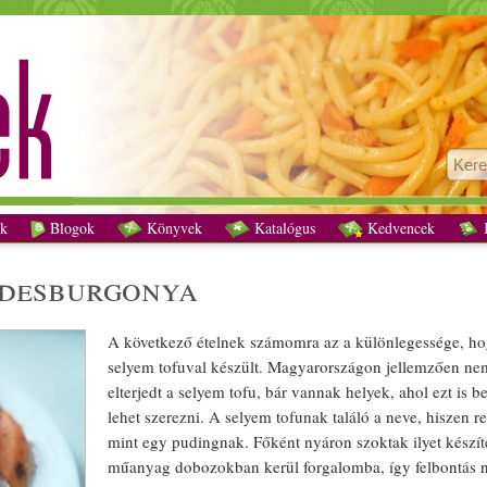
Hagymás-tofus édesburgonya recept vegetáriánus
k
Blogok
Könyvek
Katalógus
Kedvencek
K
desburgonya
A következő
étel
nek számomra az a
különleges
sége, h
selyem
tofu
val készült.
Magyar
országon jellemzően ne
elterjedt a selyem
tofu
, bár vannak helyek, ahol ezt is b
lehet szerezni. A selyem
tofu
nak találó a neve, hiszen r
mint egy
puding
nak. Főként nyáron szoktak ilyet készíte
műanyag
dobozokban kerül forgalomba, így felbontás nél