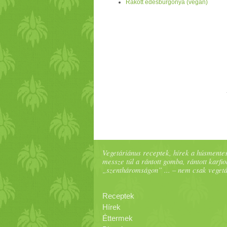
Rakott édesburgonya (vegán)
Vegetáriánus receptek, hírek a húsmentes
messze túl a rántott gomba, rántott karfiol
„szentháromságon” ... – nem csak veget
Receptek
Hírek
Éttermek